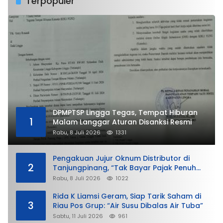
Terpopuler
DPMPTSP Lingga Tegas, Tempat Hiburan
1
Malam Langgar Aturan Disanksi Resmi
Rabu, 8 Juli 2026
1331
Pengakuan Jujur Oknum Distributor di
2
Tanjungpinang, “Tak Bayar Pajak Penuh
demi Untung”
Rabu, 8 Juli 2026
1022
Rida K Liamsi Geram, Siap Tarik Saham di
3
Riau Pos Grup: “Air Susu Dibalas Air Tuba”
Sabtu, 11 Juli 2026
961