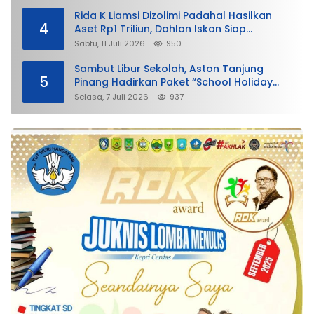
Rida K Liamsi Dizolimi Padahal Hasilkan
4
Aset Rp1 Triliun, Dahlan Iskan Siap
Membela
Sabtu, 11 Juli 2026
950
Sambut Libur Sekolah, Aston Tanjung
5
Pinang Hadirkan Paket “School Holiday
Getaway”
Selasa, 7 Juli 2026
937