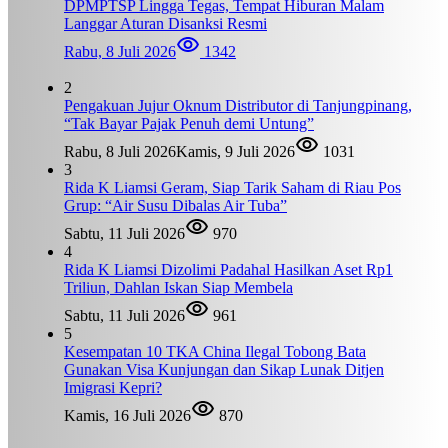
DPMPTSP Lingga Tegas, Tempat Hiburan Malam
Langgar Aturan Disanksi Resmi
Rabu, 8 Juli 2026
1342
2
Pengakuan Jujur Oknum Distributor di Tanjungpinang,
“Tak Bayar Pajak Penuh demi Untung”
Rabu, 8 Juli 2026
Kamis, 9 Juli 2026
1031
3
Rida K Liamsi Geram, Siap Tarik Saham di Riau Pos
Grup: “Air Susu Dibalas Air Tuba”
Sabtu, 11 Juli 2026
970
4
Rida K Liamsi Dizolimi Padahal Hasilkan Aset Rp1
Triliun, Dahlan Iskan Siap Membela
Sabtu, 11 Juli 2026
961
5
Kesempatan 10 TKA China Ilegal Tobong Bata
Gunakan Visa Kunjungan dan Sikap Lunak Ditjen
Imigrasi Kepri?
Kamis, 16 Juli 2026
870