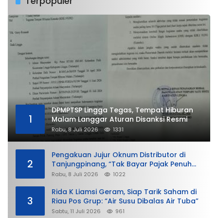
Terpopuler
DPMPTSP Lingga Tegas, Tempat Hiburan
1
Malam Langgar Aturan Disanksi Resmi
Rabu, 8 Juli 2026
1331
Pengakuan Jujur Oknum Distributor di
2
Tanjungpinang, “Tak Bayar Pajak Penuh
demi Untung”
Rabu, 8 Juli 2026
1022
Rida K Liamsi Geram, Siap Tarik Saham di
3
Riau Pos Grup: “Air Susu Dibalas Air Tuba”
Sabtu, 11 Juli 2026
961