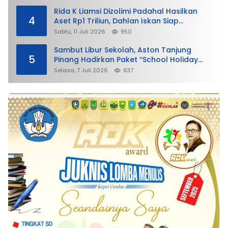
Rida K Liamsi Dizolimi Padahal Hasilkan
4
Aset Rp1 Triliun, Dahlan Iskan Siap
Membela
Sabtu, 11 Juli 2026
950
Sambut Libur Sekolah, Aston Tanjung
5
Pinang Hadirkan Paket “School Holiday
Getaway”
Selasa, 7 Juli 2026
937