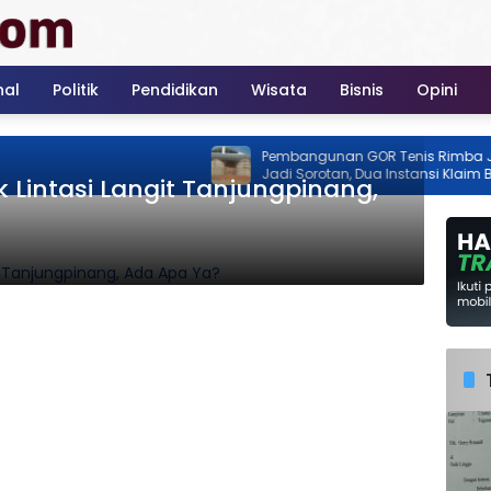
nal
Politik
Pendidikan
Wisata
Bisnis
Opini
Pembangunan GOR Tenis Rimba Jaya
Jadi Sorotan, Dua Instansi Klaim Belum
Lintasi Langit Tanjungpinang,
Ada Izin