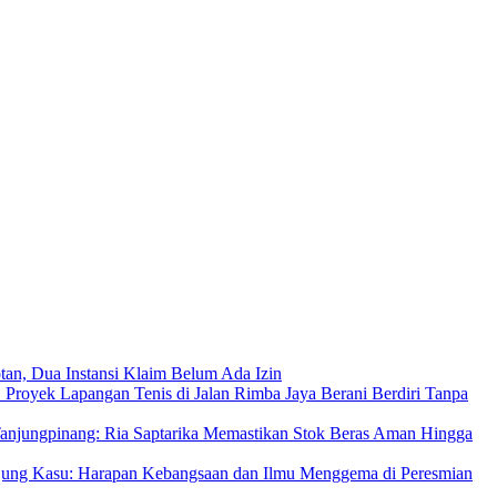
an, Dua Instansi Klaim Belum Ada Izin
 Proyek Lapangan Tenis di Jalan Rimba Jaya Berani Berdiri Tanpa
njungpinang: Ria Saptarika Memastikan Stok Beras Aman Hingga
Ujung Kasu: Harapan Kebangsaan dan Ilmu Menggema di Peresmian