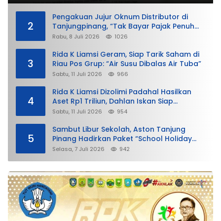
Pengakuan Jujur Oknum Distributor di
2
Tanjungpinang, “Tak Bayar Pajak Penuh
demi Untung”
Rabu, 8 Juli 2026
1026
Rida K Liamsi Geram, Siap Tarik Saham di
3
Riau Pos Grup: “Air Susu Dibalas Air Tuba”
Sabtu, 11 Juli 2026
966
Rida K Liamsi Dizolimi Padahal Hasilkan
4
Aset Rp1 Triliun, Dahlan Iskan Siap
Membela
Sabtu, 11 Juli 2026
954
Sambut Libur Sekolah, Aston Tanjung
5
Pinang Hadirkan Paket “School Holiday
Getaway”
Selasa, 7 Juli 2026
942