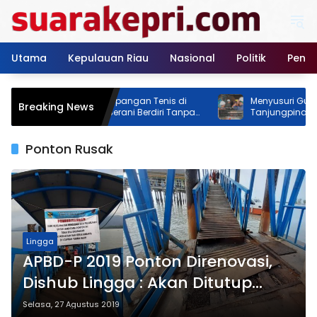
Langsung
ke
konten
Utama
Kepulauan Riau
Nasional
Politik
Pendi
 Feodal! Proyek Lapangan Tenis di
Menyusuri Gudang Bulo
Breaking News
an Rimba Jaya Berani Berdiri Tanpa
Tanjungpinang: Ria Sap
, Pemilik Malah Pamer Progres 70
Memastikan Stok Beras
sen
Akhir Tahun
Ponton Rusak
Lingga
APBD-P 2019 Ponton Direnovasi,
Dishub Lingga : Akan Ditutup
Sementara
Selasa, 27 Agustus 2019