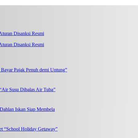
turan Disanksi Resmi
k Bayar Pajak Penuh demi Untung”
“Air Susu Dibalas Air Tuba”
, Dahlan Iskan Siap Membela
et “School Holiday Getaway”