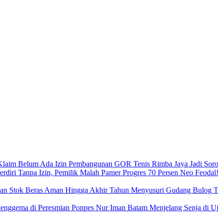
Pembangunan GOR Tenis Rimba Jaya Jadi Sorot
Neo Feodal!
Menyusuri Gudang Bulog Ta
Menjelang Senja di 