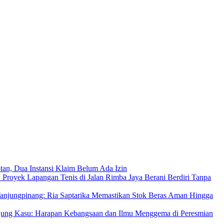
an, Dua Instansi Klaim Belum Ada Izin
 Proyek Lapangan Tenis di Jalan Rimba Jaya Berani Berdiri Tanpa
njungpinang: Ria Saptarika Memastikan Stok Beras Aman Hingga
Ujung Kasu: Harapan Kebangsaan dan Ilmu Menggema di Peresmian