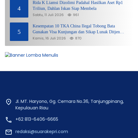
Rida K Liamsi Dizolimi Padahal Hasilkan Aset Rp1
4
Triliun, Dahlan Iskan Siap Membela
Sabtu, 11 Juli 2026
961
Kesempatan 10 TKA China Ilegal Tobong Bata
5
Gunakan Visa Kunjungan dan Sikap Lunak Ditjen
Imigrasi Kepri?
Kamis, 16 Juli 2026
870
Jl. MT. Haryono, Gg. Cemara No.36, Tanjungpinang,
Kepulauan Riau
+62 813-6406-6665
redaksi@suarakepri.com