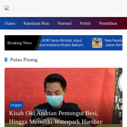
Langsung
ke
konten
Utama
Kepulauan Riau
Nasional
Politik
Pendidikan
Pembangunan GOR Tenis Rimba Jaya
Neo Feodal! Proy
Breaking News
Jadi Sorotan, Dua Instansi Klaim Belum
Jalan Rimba Jaya
Ada Izin
Izin, Pemilik Mal
Persen
Pulau Pinang
Lingga
Kisah Oki Andrian Pemungut Besi,
Hingga Memiliki Waterpark Harsbay