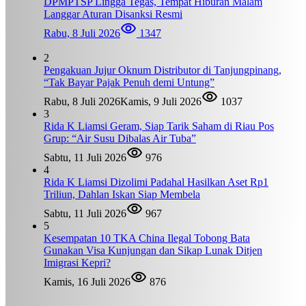
DPMPTSP Lingga Tegas, Tempat Hiburan Malam
Langgar Aturan Disanksi Resmi
Rabu, 8 Juli 2026
1347
2
Pengakuan Jujur Oknum Distributor di Tanjungpinang,
“Tak Bayar Pajak Penuh demi Untung”
Rabu, 8 Juli 2026
Kamis, 9 Juli 2026
1037
3
Rida K Liamsi Geram, Siap Tarik Saham di Riau Pos
Grup: “Air Susu Dibalas Air Tuba”
Sabtu, 11 Juli 2026
976
4
Rida K Liamsi Dizolimi Padahal Hasilkan Aset Rp1
Triliun, Dahlan Iskan Siap Membela
Sabtu, 11 Juli 2026
967
5
Kesempatan 10 TKA China Ilegal Tobong Bata
Gunakan Visa Kunjungan dan Sikap Lunak Ditjen
Imigrasi Kepri?
Kamis, 16 Juli 2026
876