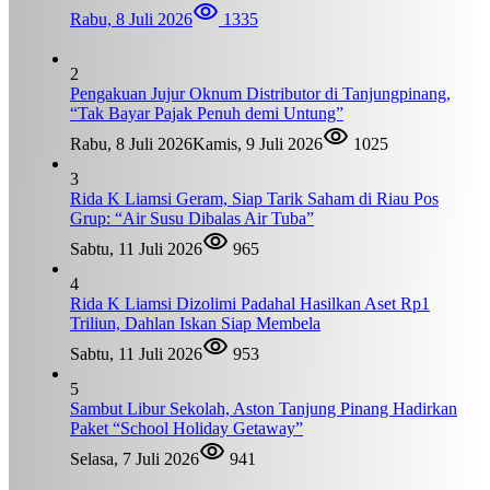
Rabu, 8 Juli 2026
1335
2
Pengakuan Jujur Oknum Distributor di Tanjungpinang,
“Tak Bayar Pajak Penuh demi Untung”
Rabu, 8 Juli 2026
Kamis, 9 Juli 2026
1025
3
Rida K Liamsi Geram, Siap Tarik Saham di Riau Pos
Grup: “Air Susu Dibalas Air Tuba”
Sabtu, 11 Juli 2026
965
4
Rida K Liamsi Dizolimi Padahal Hasilkan Aset Rp1
Triliun, Dahlan Iskan Siap Membela
Sabtu, 11 Juli 2026
953
5
Sambut Libur Sekolah, Aston Tanjung Pinang Hadirkan
Paket “School Holiday Getaway”
Selasa, 7 Juli 2026
941