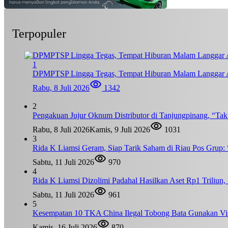
Terpopuler
1
DPMPTSP Lingga Tegas, Tempat Hiburan Malam Langgar A
Rabu, 8 Juli 2026
1342
2
Pengakuan Jujur Oknum Distributor di Tanjungpinang, “Ta
Rabu, 8 Juli 2026
Kamis, 9 Juli 2026
1031
3
Rida K Liamsi Geram, Siap Tarik Saham di Riau Pos Grup: 
Sabtu, 11 Juli 2026
970
4
Rida K Liamsi Dizolimi Padahal Hasilkan Aset Rp1 Triliun
Sabtu, 11 Juli 2026
961
5
Kesempatan 10 TKA China Ilegal Tobong Bata Gunakan Vis
Kamis, 16 Juli 2026
870