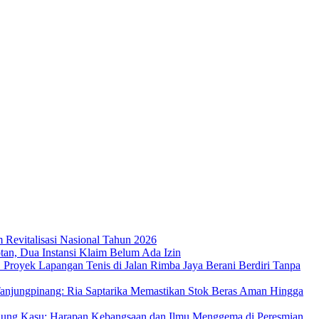
m Revitalisasi Nasional Tahun 2026
an, Dua Instansi Klaim Belum Ada Izin
 Proyek Lapangan Tenis di Jalan Rimba Jaya Berani Berdiri Tanpa
njungpinang: Ria Saptarika Memastikan Stok Beras Aman Hingga
Ujung Kasu: Harapan Kebangsaan dan Ilmu Menggema di Peresmian