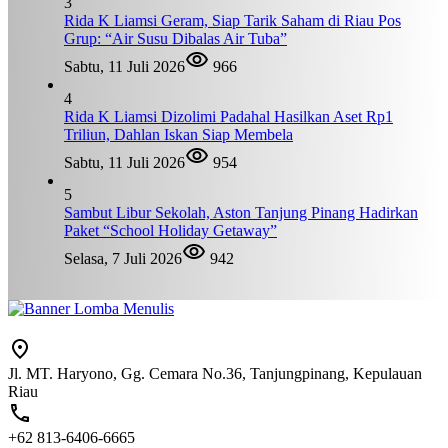
3
Rida K Liamsi Geram, Siap Tarik Saham di Riau Pos
Grup: “Air Susu Dibalas Air Tuba”
Sabtu, 11 Juli 2026
966
4
Rida K Liamsi Dizolimi Padahal Hasilkan Aset Rp1
Triliun, Dahlan Iskan Siap Membela
Sabtu, 11 Juli 2026
954
5
Sambut Libur Sekolah, Aston Tanjung Pinang Hadirkan
Paket “School Holiday Getaway”
Selasa, 7 Juli 2026
942
Jl. MT. Haryono, Gg. Cemara No.36, Tanjungpinang, Kepulauan
Riau
+62 813-6406-6665