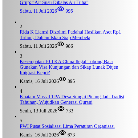
Grup: “Air Susu Dibalas Air Tuba”
Sabtu, 11 Juli 2026
995
2
Rida K Liamsi Dizolimi Padahal Hasilkan Aset Rp1
Triliun, Dahlan Iskan Siap Membela
Sabtu, 11 Juli 2026
986
3
Kesempatan 10 TKA China Ilegal Tobong Bata
Gunakan Visa Kunjungan dan Sikap Lunak Ditjen
Imigrasi Kepri?
Kamis, 16 Juli 2026
895
4
Khatam Massal TPA Desa Sungai Pinang Jadi Tradisi
Tahunan, Wujudkan Generasi Qurani
Senin, 13 Juli 2026
733
5
PWI Pusat Sosialisasi Lima Peraturan Organisasi
Kamis, 16 Juli 2026
673