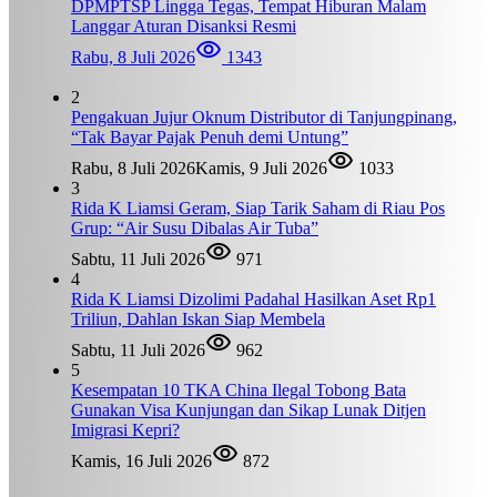
DPMPTSP Lingga Tegas, Tempat Hiburan Malam
Langgar Aturan Disanksi Resmi
Rabu, 8 Juli 2026
1343
2
Pengakuan Jujur Oknum Distributor di Tanjungpinang,
“Tak Bayar Pajak Penuh demi Untung”
Rabu, 8 Juli 2026
Kamis, 9 Juli 2026
1033
3
Rida K Liamsi Geram, Siap Tarik Saham di Riau Pos
Grup: “Air Susu Dibalas Air Tuba”
Sabtu, 11 Juli 2026
971
4
Rida K Liamsi Dizolimi Padahal Hasilkan Aset Rp1
Triliun, Dahlan Iskan Siap Membela
Sabtu, 11 Juli 2026
962
5
Kesempatan 10 TKA China Ilegal Tobong Bata
Gunakan Visa Kunjungan dan Sikap Lunak Ditjen
Imigrasi Kepri?
Kamis, 16 Juli 2026
872