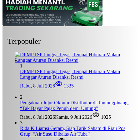
Terpopuler
1
DPMPTSP Lingga Tegas, Tempat Hiburan Malam
Langgar Aturan Disanksi Resmi
Rabu, 8 Juli 2026
1335
2
Pengakuan Jujur Oknum Distributor di Tanjungpinang,
“Tak Bayar Pajak Penuh demi Untung”
Rabu, 8 Juli 2026
Kamis, 9 Juli 2026
1025
3
Rida K Liamsi Geram, Siap Tarik Saham di Riau Pos
Grup: “Air Susu Dibalas Air Tuba”