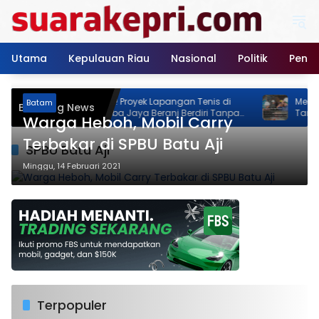
Langsung
ke
konten
Utama
Kepulauan Riau
Nasional
Politik
Pendi
Neo Feodal! Proyek Lapangan Tenis di
Menyusuri 
Batam
Breaking News
Jalan Rimba Jaya Berani Berdiri Tanpa
Tanjungpina
Warga Heboh, Mobil Carry
Izin, Pemilik Malah Pamer Progres 70
Memastikan
Persen
Akhir Tahun
Terbakar di SPBU Batu Aji
SPBU Batu Aji
Minggu, 14 Februari 2021
Terpopuler