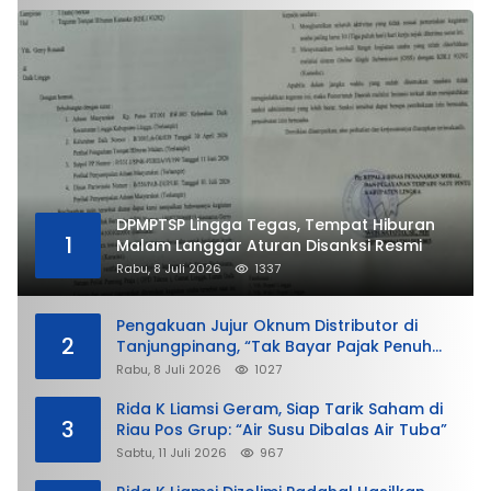
DPMPTSP Lingga Tegas, Tempat Hiburan
1
Malam Langgar Aturan Disanksi Resmi
Rabu, 8 Juli 2026
1337
Pengakuan Jujur Oknum Distributor di
2
Tanjungpinang, “Tak Bayar Pajak Penuh
demi Untung”
Rabu, 8 Juli 2026
1027
Rida K Liamsi Geram, Siap Tarik Saham di
3
Riau Pos Grup: “Air Susu Dibalas Air Tuba”
Sabtu, 11 Juli 2026
967