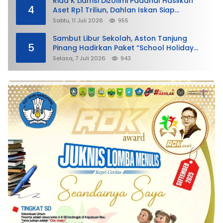
Rida K Liamsi Dizolimi Padahal Hasilkan
4
Aset Rp1 Triliun, Dahlan Iskan Siap
Membela
Sabtu, 11 Juli 2026
955
Sambut Libur Sekolah, Aston Tanjung
5
Pinang Hadirkan Paket “School Holiday
Getaway”
Selasa, 7 Juli 2026
943