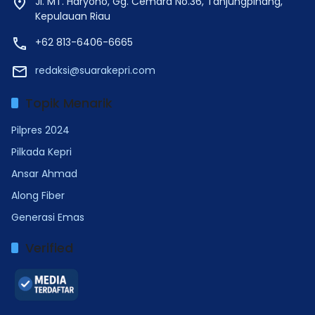
Jl. MT. Haryono, Gg. Cemara No.36, Tanjungpinang,
Kepulauan Riau
+62 813-6406-6665
redaksi@suarakepri.com
Topik Menarik
Pilpres 2024
Pilkada Kepri
Ansar Ahmad
Along Fiber
Generasi Emas
Verified