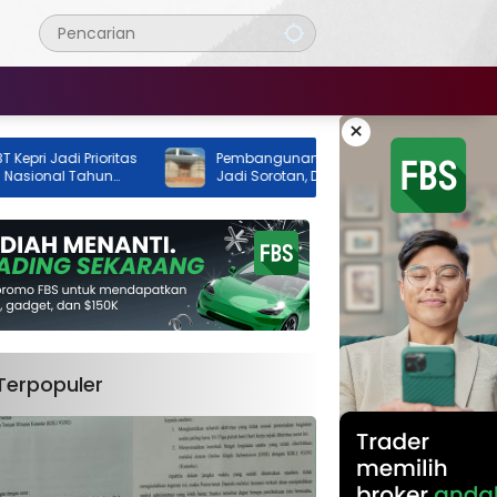
×
di Prioritas
Pembangunan GOR Tenis Rimba Jaya
al Tahun
Jadi Sorotan, Dua Instansi Klaim Belum
Ada Izin
Terpopuler