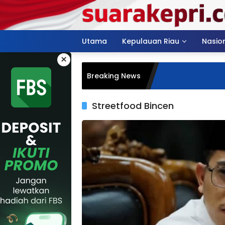
Langsung
ke
konten
Utama
Kepulauan Riau
Nasio
×
Breaking News
Streetfood Bincen