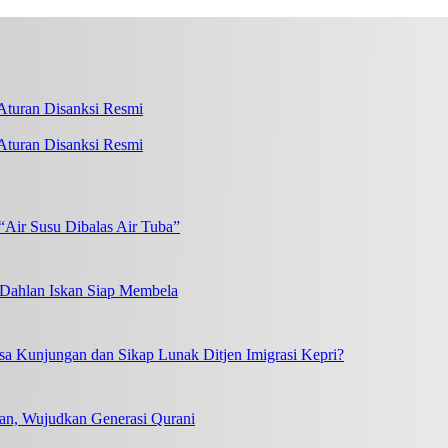
turan Disanksi Resmi
“Air Susu Dibalas Air Tuba”
, Dahlan Iskan Siap Membela
a Kunjungan dan Sikap Lunak Ditjen Imigrasi Kepri?
an, Wujudkan Generasi Qurani