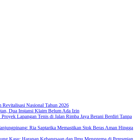
m Revitalisasi Nasional Tahun 2026
an, Dua Instansi Klaim Belum Ada Izin
 Proyek Lapangan Tenis di Jalan Rimba Jaya Berani Berdiri Tanpa
njungpinang: Ria Saptarika Memastikan Stok Beras Aman Hingga
Ujung Kasu: Harapan Kebangsaan dan Ilmu Menggema di Peresmian