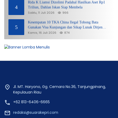
Rida K Liamsi Dizolimi Padahal Hasilkan Aset Rp1
4
Triliun, Dahlan Iskan Siap Membela
Sabtu, 11 Juli 2026
966
Kesempatan 10 TKA China Ilegal Tobong Bata
5
Gunakan Visa Kunjungan dan Sikap Lunak Ditjen
Imigrasi Kepri?
Kamis, 16 Juli 2026
874
Jl. MT. Haryono, Gg. Cemara No.36, Tanjungpinang,
Kepulauan Riau
+62 813-6406-6665
redaksi@suarakepri.com