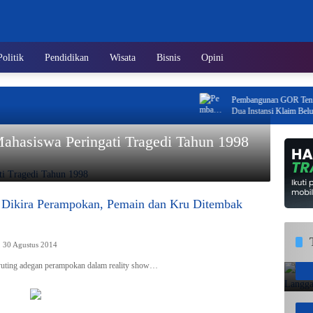
Politik
Pendidikan
Wisata
Bisnis
Opini
Pembangunan GOR Tenis Rimba 
Dua Instansi Klaim Belum Ada I
ahasiswa Peringati Tragedi Tahun 1998
 Dikira Perampokan, Pemain dan Kru Ditembak
, 30 Agustus 2014
uting adegan perampokan dalam reality show…