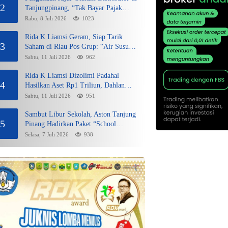
2
Tanjungpinang, “Tak Bayar Pajak
Penuh demi Untung”
Rabu, 8 Juli 2026
1023
Rida K Liamsi Geram, Siap Tarik
3
Saham di Riau Pos Grup: “Air Susu
Dibalas Air Tuba”
Sabtu, 11 Juli 2026
962
Rida K Liamsi Dizolimi Padahal
4
Hasilkan Aset Rp1 Triliun, Dahlan
Iskan Siap Membela
Sabtu, 11 Juli 2026
951
Sambut Libur Sekolah, Aston Tanjung
5
Pinang Hadirkan Paket “School
Holiday Getaway”
Selasa, 7 Juli 2026
938