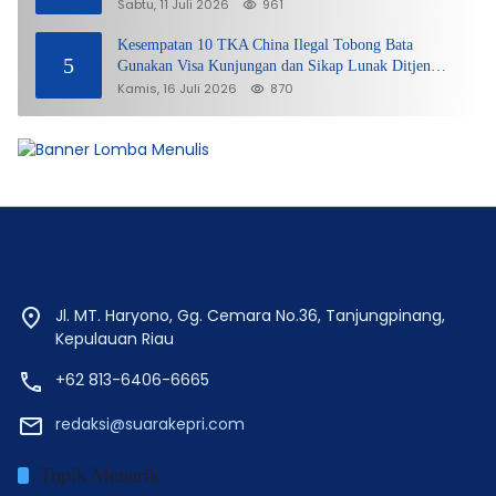
Sabtu, 11 Juli 2026
961
Kesempatan 10 TKA China Ilegal Tobong Bata
5
Gunakan Visa Kunjungan dan Sikap Lunak Ditjen
Imigrasi Kepri?
Kamis, 16 Juli 2026
870
Jl. MT. Haryono, Gg. Cemara No.36, Tanjungpinang,
Kepulauan Riau
+62 813-6406-6665
redaksi@suarakepri.com
Topik Menarik