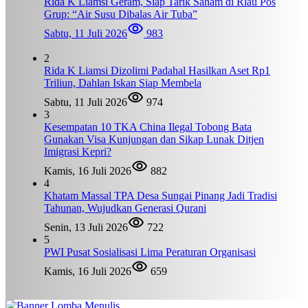
Rida K Liamsi Geram, Siap Tarik Saham di Riau Pos
Grup: “Air Susu Dibalas Air Tuba”
Sabtu, 11 Juli 2026
983
2
Rida K Liamsi Dizolimi Padahal Hasilkan Aset Rp1
Triliun, Dahlan Iskan Siap Membela
Sabtu, 11 Juli 2026
974
3
Kesempatan 10 TKA China Ilegal Tobong Bata
Gunakan Visa Kunjungan dan Sikap Lunak Ditjen
Imigrasi Kepri?
Kamis, 16 Juli 2026
882
4
Khatam Massal TPA Desa Sungai Pinang Jadi Tradisi
Tahunan, Wujudkan Generasi Qurani
Senin, 13 Juli 2026
722
5
PWI Pusat Sosialisasi Lima Peraturan Organisasi
Kamis, 16 Juli 2026
659