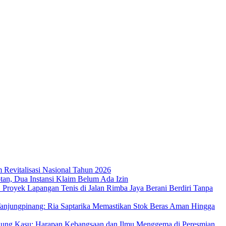
m Revitalisasi Nasional Tahun 2026
an, Dua Instansi Klaim Belum Ada Izin
 Proyek Lapangan Tenis di Jalan Rimba Jaya Berani Berdiri Tanpa
njungpinang: Ria Saptarika Memastikan Stok Beras Aman Hingga
Ujung Kasu: Harapan Kebangsaan dan Ilmu Menggema di Peresmian