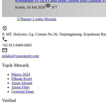
Kesempatan 10 TKA China Ilegal Tobong Bata Gunakan Vis
Kamis, 16 Juli 2026
877
Jl. MT. Haryono, Gg. Cemara No.36, Tanjungpinang, Kepulauan Ri
+62 813-6406-6665
redaksi@suarakepri.com
Topik Menarik
Pilpres 2024
Pilkada Kepri
Ansar Ahmad
Along Fiber
Generasi Emas
Verified