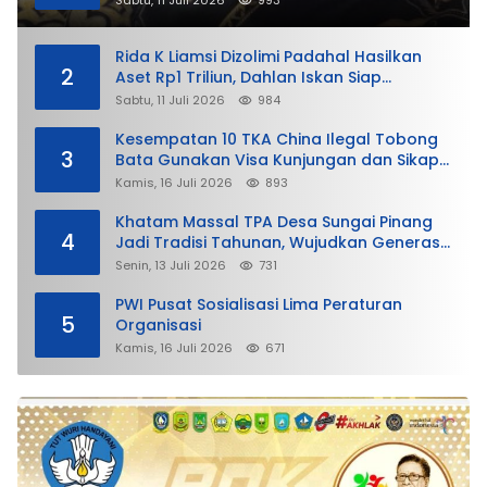
Sabtu, 11 Juli 2026
993
Rida K Liamsi Dizolimi Padahal Hasilkan
2
Aset Rp1 Triliun, Dahlan Iskan Siap
Membela
Sabtu, 11 Juli 2026
984
Kesempatan 10 TKA China Ilegal Tobong
3
Bata Gunakan Visa Kunjungan dan Sikap
Lunak Ditjen Imigrasi Kepri?
Kamis, 16 Juli 2026
893
Khatam Massal TPA Desa Sungai Pinang
4
Jadi Tradisi Tahunan, Wujudkan Generasi
Qurani
Senin, 13 Juli 2026
731
PWI Pusat Sosialisasi Lima Peraturan
5
Organisasi
Kamis, 16 Juli 2026
671