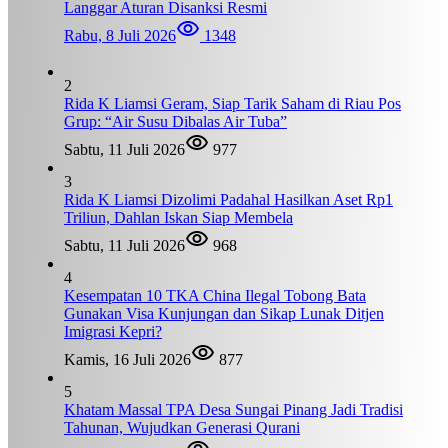
Langgar Aturan Disanksi Resmi
Rabu, 8 Juli 2026
1348
2
Rida K Liamsi Geram, Siap Tarik Saham di Riau Pos
Grup: “Air Susu Dibalas Air Tuba”
Sabtu, 11 Juli 2026
977
3
Rida K Liamsi Dizolimi Padahal Hasilkan Aset Rp1
Triliun, Dahlan Iskan Siap Membela
Sabtu, 11 Juli 2026
968
4
Kesempatan 10 TKA China Ilegal Tobong Bata
Gunakan Visa Kunjungan dan Sikap Lunak Ditjen
Imigrasi Kepri?
Kamis, 16 Juli 2026
877
5
Khatam Massal TPA Desa Sungai Pinang Jadi Tradisi
Tahunan, Wujudkan Generasi Qurani