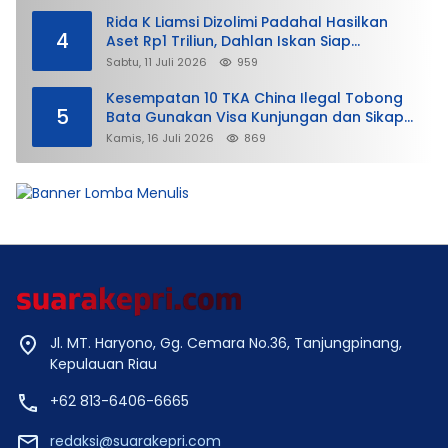
Rida K Liamsi Dizolimi Padahal Hasilkan
4
Aset Rp1 Triliun, Dahlan Iskan Siap
Membela
Sabtu, 11 Juli 2026
959
Kesempatan 10 TKA China Ilegal Tobong
5
Bata Gunakan Visa Kunjungan dan Sikap
Lunak Ditjen Imigrasi Kepri?
Kamis, 16 Juli 2026
869
Jl. MT. Haryono, Gg. Cemara No.36, Tanjungpinang,
Kepulauan Riau
+62 813-6406-6665
redaksi@suarakepri.com