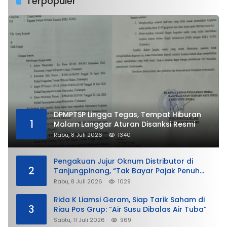
Terpopuler
DPMPTSP Lingga Tegas, Tempat Hiburan
1
Malam Langgar Aturan Disanksi Resmi
Rabu, 8 Juli 2026
1340
Pengakuan Jujur Oknum Distributor di
2
Tanjungpinang, “Tak Bayar Pajak Penuh
demi Untung”
Rabu, 8 Juli 2026
1029
Rida K Liamsi Geram, Siap Tarik Saham di
3
Riau Pos Grup: “Air Susu Dibalas Air Tuba”
Sabtu, 11 Juli 2026
969