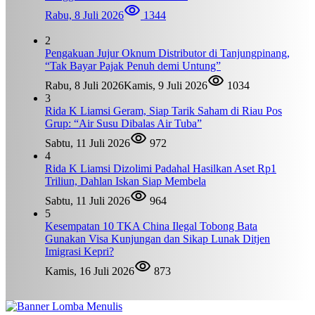
Rabu, 8 Juli 2026
1344
2
Pengakuan Jujur Oknum Distributor di Tanjungpinang,
“Tak Bayar Pajak Penuh demi Untung”
Rabu, 8 Juli 2026
Kamis, 9 Juli 2026
1034
3
Rida K Liamsi Geram, Siap Tarik Saham di Riau Pos
Grup: “Air Susu Dibalas Air Tuba”
Sabtu, 11 Juli 2026
972
4
Rida K Liamsi Dizolimi Padahal Hasilkan Aset Rp1
Triliun, Dahlan Iskan Siap Membela
Sabtu, 11 Juli 2026
964
5
Kesempatan 10 TKA China Ilegal Tobong Bata
Gunakan Visa Kunjungan dan Sikap Lunak Ditjen
Imigrasi Kepri?
Kamis, 16 Juli 2026
873