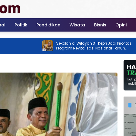
nal
Politik
Pendidikan
Wisata
Bisnis
Opini
Sekolah di Wilayah 3T Kepri Jadi Prioritas
Program Revitalisasi Nasional Tahun
2026