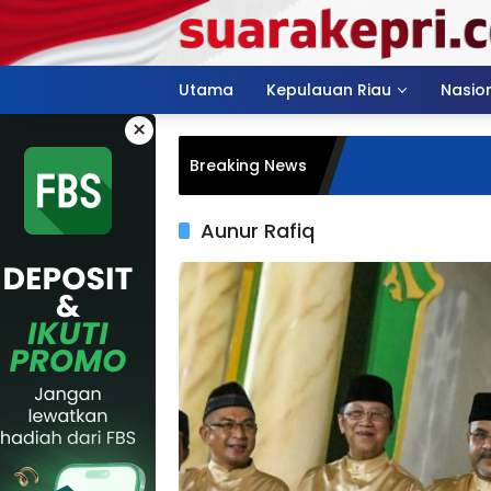
Langsung
ke
konten
Utama
Kepulauan Riau
Nasio
×
Breaking News
Aunur Rafiq