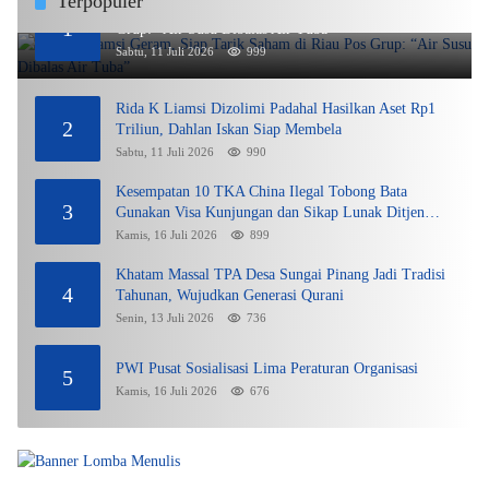
Terpopuler
Rida K Liamsi Geram, Siap Tarik Saham di Riau Pos
1
Grup: “Air Susu Dibalas Air Tuba”
Sabtu, 11 Juli 2026
999
Rida K Liamsi Dizolimi Padahal Hasilkan Aset Rp1
2
Triliun, Dahlan Iskan Siap Membela
Sabtu, 11 Juli 2026
990
Kesempatan 10 TKA China Ilegal Tobong Bata
3
Gunakan Visa Kunjungan dan Sikap Lunak Ditjen
Imigrasi Kepri?
Kamis, 16 Juli 2026
899
Khatam Massal TPA Desa Sungai Pinang Jadi Tradisi
4
Tahunan, Wujudkan Generasi Qurani
Senin, 13 Juli 2026
736
PWI Pusat Sosialisasi Lima Peraturan Organisasi
5
Kamis, 16 Juli 2026
676