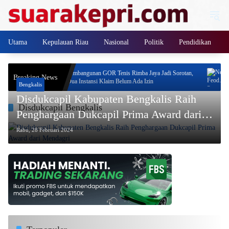
Langsung
ke
konten
Utama
Kepulauan Riau
Nasional
Politik
Pendidikan
 Program
Pembangunan GOR Tenis Rimba Jaya Jadi Sorotan,
Neo
Breaking News
Dua Instansi Klaim Belum Ada Izin
Jay
Bengkalis
Pro
Disdukcapil Kabupaten Bengkalis Raih
Disdukcapil Bengkalis
Penghargaan Dukcapil Prima Award dari
Mendagri
Rabu, 28 Februari 2024