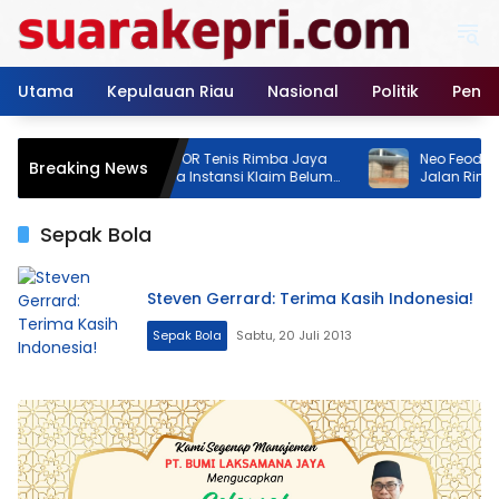
Langsung
ke
konten
Utama
Kepulauan Riau
Nasional
Politik
Pendi
Pembangunan GOR Tenis Rimba Jaya
Neo Feodal! Proyek L
Breaking News
Jadi Sorotan, Dua Instansi Klaim Belum
Jalan Rimba Jaya Ber
Ada Izin
Izin, Pemilik Malah P
Persen
Sepak Bola
Steven Gerrard: Terima Kasih Indonesia!
Sepak Bola
Sabtu, 20 Juli 2013