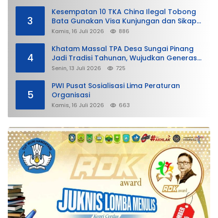
Kesempatan 10 TKA China Ilegal Tobong
3
Bata Gunakan Visa Kunjungan dan Sikap
Lunak Ditjen Imigrasi Kepri?
Kamis, 16 Juli 2026
886
Khatam Massal TPA Desa Sungai Pinang
4
Jadi Tradisi Tahunan, Wujudkan Generasi
Qurani
Senin, 13 Juli 2026
725
PWI Pusat Sosialisasi Lima Peraturan
5
Organisasi
Kamis, 16 Juli 2026
663