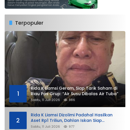
Terpopuler
Rida K Liamsi Geram, Siap Tarik Saham di
1
Riau Pos Grup: “Air Susu Dibalas Air Tuba”
Sabtu, 11 Juli 2026
986
Rida K Liamsi Dizolimi Padahal Hasilkan
2
Aset Rp1 Triliun, Dahlan Iskan Siap
Membela
Sabtu, 11 Juli 2026
977