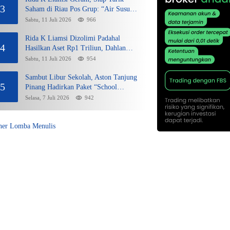
3
Saham di Riau Pos Grup: “Air Susu
Dibalas Air Tuba”
Sabtu, 11 Juli 2026
966
Rida K Liamsi Dizolimi Padahal
4
Hasilkan Aset Rp1 Triliun, Dahlan
Iskan Siap Membela
Sabtu, 11 Juli 2026
954
Sambut Libur Sekolah, Aston Tanjung
5
Pinang Hadirkan Paket “School
Holiday Getaway”
Selasa, 7 Juli 2026
942