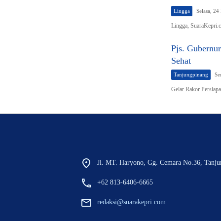
Lingga
Selasa, 2
Lingga, SuaraKepri
Pjs. Gubernur
Sehat
Tanjungpinang
Se
Gelar Rakor Persiap
Jl. MT. Haryono, Gg. Cemara No.36, Tanju
+62 813-6406-6665
redaksi@suarakepri.com