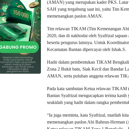
(AMAN) yang merupakan kader PKS. Latar b
SAH yang tergabung saat ini, yaitu Tim K
memenangkan paslon AMAN.
Tim relawan TIKAM (Tim Kemenangan Abi-H
2020, dan di nakhodai oleh Syafrizal sapa
beserta pengurus lainnya. Untuk Koordinato
Kecamatan Bantan dipercayai oleh Ishak.S.
Hadir dalam pembentukan TIKAM Bengkalis
Zona 2 Bukit batu, Siak Kecil dan Bandar L
AMAN, serta puluhan anggota relawan TIK
Pada kata sambutan Ketua relawan TIKAM 
Bantan Syafrizal mengucapkan terima kasih y
seakidah yang hadir dalam rangka pembentuk
“Ia juga meminta, kata Syafrizal, marilah k
memenangkan paslon Abi Bahrun-Herman (AM
Ketua relawan TIKAM Zona 1 Bengkalis – B