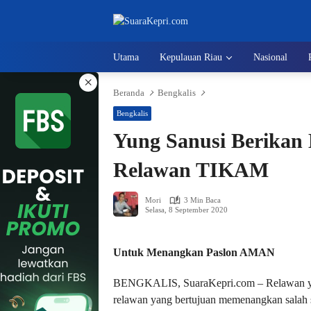
Langsung
ke
konten
Utama
Kepulauan Riau
Nasional
×
Beranda
Bengkalis
Bengkalis
Yung Sanusi Berikan
Relawan TIKAM
Mori
3 Min Baca
Selasa, 8 September 2020
Untuk Menangkan Paslon AMAN
BENGKALIS, SuaraKepri.com – Relawan ya
relawan yang bertujuan memenangkan salah s