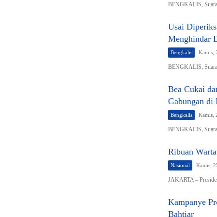
BENGKALIS, SuaraKe
Usai Diperiks
Menghindar 
Bengkalis
Kamis, 
BENGKALIS, SuaraK
Bea Cukai dan
Gabungan di 
Bengkalis
Kamis, 
BENGKALIS, SuaraKe
Ribuan Warta
Nasional
Kamis, 2
JAKARTA – Presiden
Kampanye Pro
Bahtiar