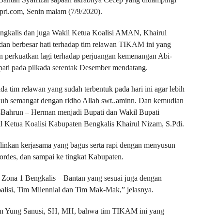
ri.com, Senin malam (7/9/2020).
gkalis dan juga Wakil Ketua Koalisi AMAN, Khairul
dan berbesar hati terhadap tim relawan TIKAM ini yang
n perkuatkan lagi terhadap perjuangan kemenangan Abi-
ati pada pilkada serentak Desember mendatang.
 tim relawan yang sudah terbentuk pada hari ini agar lebih
uh semangat dengan ridho Allah swt..aminn. Dan kemudian
-Bahrun – Herman menjadi Bupati dan Wakil Bupati
 Ketua Koalisi Kabupaten Bengkalis Khairul Nizam, S.Pdi.
alinkan kerjasama yang bagus serta rapi dengan menyusun
 Kordes, dan sampai ke tingkat Kabupaten.
i Zona 1 Bengkalis – Bantan yang sesuai juga dengan
Koalisi, Tim Milennial dan Tim Mak-Mak,” jelasnya.
kan Yung Sanusi, SH, MH, bahwa tim TIKAM ini yang