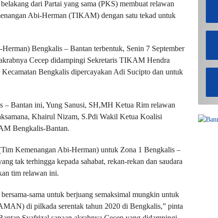
elakang dari Partai yang sama (PKS) membuat relawan
emenangan Abi-Herman (TIKAM) dengan satu tekad untuk
erman) Bengkalis – Bantan terbentuk, Senin 7 September
an akrabnya Cecep didampingi Sekretaris TIKAM Hendra
r Kecamatan Bengkalis dipercayakan Adi Sucipto dan untuk
 – Bantan ini, Yung Sanusi, SH,MH Ketua Rim relawan
aksamana, Khairul Nizam, S.Pdi Wakil Ketua Koalisi
AM Bengkalis-Bantan.
(Tim Kemenangan Abi-Herman) untuk Zona 1 Bengkalis –
ang tak terhingga kepada sahabat, rekan-rekan dan saudara
an tim relawan ini.
ita bersama-sama untuk berjuang semaksimal mungkin untuk
AN) di pilkada serentak tahun 2020 di Bengkalis,” pinta
antan Syafrizal sapaan akrabnya Cecep yang didampingi