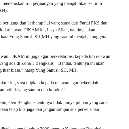
ami meneruskan roh perjuangan yang menjatuhkan seluruh
AN).
a berjuang dan berharap hal yang sama dari Partai PKS dan
uk dari lawan TIKAM ini, Insya Allah, nantinya akan
” kata Yung Sanusi, SH,MH yang saat ini menjabat anggota
awan TIKAM ini juga agar berkelaborasi kepada tim relawan
 yang ada di Zona 1 Bengkalis – Bantan. tentunya ini akan
 luar biasa,” harap Yung Sanusi, SH, MH.
ktur ini, saya titipkan kepada relawan agar bekerjalah
an politik yang santun dan kondusif.
abupaten Bengkalis tentunya tidak punya pilihan yang sama
n tetap kita jaga dan jangan sampai ada perselisihan
.
Pilkada serentak tahun 2020 menuju Kabupaten Bengkalis