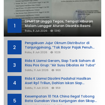
DPMPTSP Lingga Tegas, Tempat Hiburan
1
Malam Langgar Aturan Disanksi Resmi
Rabu, 8 Juli 2026
1340
Pengakuan Jujur Oknum Distributor di
2
Tanjungpinang, “Tak Bayar Pajak Penuh
demi Untung”
Rabu, 8 Juli 2026
1029
Rida K Liamsi Geram, Siap Tarik Saham di
3
Riau Pos Grup: “Air Susu Dibalas Air Tuba”
Sabtu, 11 Juli 2026
969
Rida K Liamsi Dizolimi Padahal Hasilkan
4
Aset Rp1 Triliun, Dahlan Iskan Siap
Membela
Sabtu, 11 Juli 2026
959
Kesempatan 10 TKA China Ilegal Tobong
5
Bata Gunakan Visa Kunjungan dan Sikap