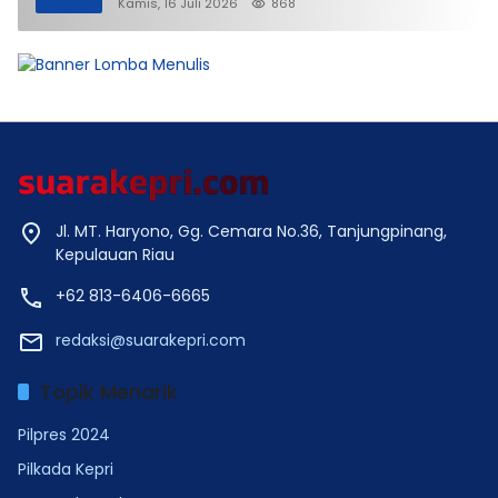
Lunak Ditjen Imigrasi Kepri?
Kamis, 16 Juli 2026
868
Jl. MT. Haryono, Gg. Cemara No.36, Tanjungpinang,
Kepulauan Riau
+62 813-6406-6665
redaksi@suarakepri.com
Topik Menarik
Pilpres 2024
Pilkada Kepri