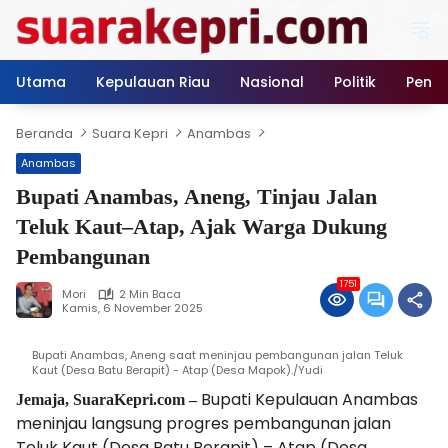
Langsung
ke
konten
Utama
Kepulauan Riau
Nasional
Politik
Pendi
Beranda
Suara Kepri
Anambas
Anambas
Bupati Anambas, Aneng, Tinjau Jalan
Teluk Kaut–Atap, Ajak Warga Dukung
Pembangunan
1751
Mori
2 Min Baca
Kamis, 6 November 2025
Bupati Anambas, Aneng saat meninjau pembangunan jalan Teluk
Kaut (Desa Batu Berapit) - Atap (Desa Mapok)./Yudi
Bupati Kepulauan Anambas
Jemaja, SuaraKepri.com –
meninjau langsung progres pembangunan jalan
Teluk Kaut (Desa Batu Berapit) – Atap (Desa