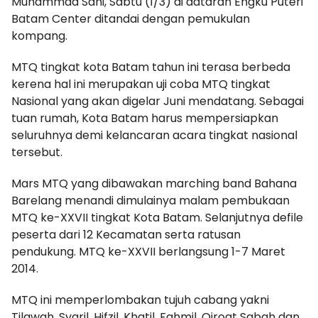
Muhammad Sani, Sabtu (1/3) di dataran Engku Puteri
Batam Center ditandai dengan pemukulan
kompang.
MTQ tingkat kota Batam tahun ini terasa berbeda
kerena hal ini merupakan uji coba MTQ tingkat
Nasional yang akan digelar Juni mendatang. Sebagai
tuan rumah, Kota Batam harus mempersiapkan
seluruhnya demi kelancaran acara tingkat nasional
tersebut.
Mars MTQ yang dibawakan marching band Bahana
Barelang menandi dimulainya malam pembukaan
MTQ ke-XXVII tingkat Kota Batam. Selanjutnya defile
peserta dari 12 Kecamatan serta ratusan
pendukung. MTQ ke-XXVII berlangsung 1-7 Maret
2014.
MTQ ini memperlombakan tujuh cabang yakni
Tilawah, Syaril, Hifzil, Khatil, Fahmil, Qiroat Sabah dan