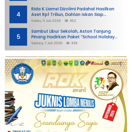
Rida K Liamsi Dizolimi Padahal Hasilkan
4
Aset Rp1 Triliun, Dahlan Iskan Siap
Membela
Sabtu, 11 Juli 2026
952
Sambut Libur Sekolah, Aston Tanjung
5
Pinang Hadirkan Paket “School Holiday
Getaway”
Selasa, 7 Juli 2026
939