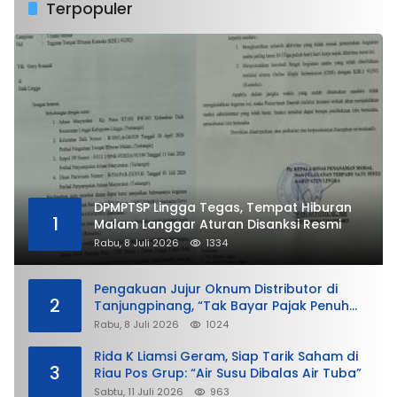
Terpopuler
DPMPTSP Lingga Tegas, Tempat Hiburan
1
Malam Langgar Aturan Disanksi Resmi
Rabu, 8 Juli 2026
1334
Pengakuan Jujur Oknum Distributor di
2
Tanjungpinang, “Tak Bayar Pajak Penuh
demi Untung”
Rabu, 8 Juli 2026
1024
Rida K Liamsi Geram, Siap Tarik Saham di
3
Riau Pos Grup: “Air Susu Dibalas Air Tuba”
Sabtu, 11 Juli 2026
963