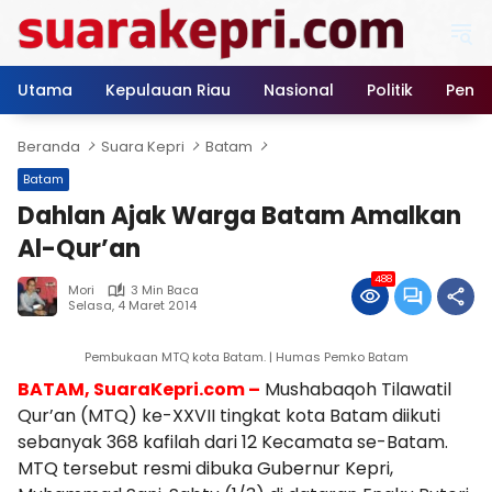
Langsung
ke
konten
Utama
Kepulauan Riau
Nasional
Politik
Pendi
Beranda
Suara Kepri
Batam
Batam
Dahlan Ajak Warga Batam Amalkan
Al-Qur’an
488
Mori
3 Min Baca
Selasa, 4 Maret 2014
Pembukaan MTQ kota Batam. | Humas Pemko Batam
BATAM, SuaraKepri.com –
Mushabaqoh Tilawatil
Qur’an (MTQ) ke-XXVII tingkat kota Batam diikuti
sebanyak 368 kafilah dari 12 Kecamata se-Batam.
MTQ tersebut resmi dibuka Gubernur Kepri,