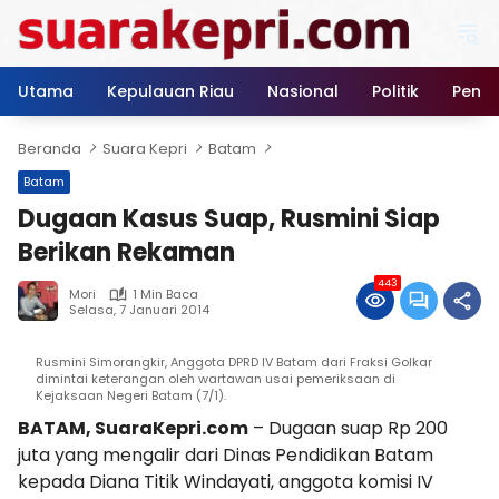
Langsung
ke
konten
Utama
Kepulauan Riau
Nasional
Politik
Pendi
Beranda
Suara Kepri
Batam
Batam
Dugaan Kasus Suap, Rusmini Siap
Berikan Rekaman
443
Mori
1 Min Baca
Selasa, 7 Januari 2014
Rusmini Simorangkir, Anggota DPRD IV Batam dari Fraksi Golkar
dimintai keterangan oleh wartawan usai pemeriksaan di
Kejaksaan Negeri Batam (7/1).
BATAM, SuaraKepri.com
– Dugaan suap Rp 200
juta yang mengalir dari Dinas Pendidikan Batam
kepada Diana Titik Windayati, anggota komisi IV