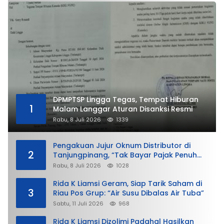
DPMPTSP Lingga Tegas, Tempat Hiburan
1
Malam Langgar Aturan Disanksi Resmi
Rabu, 8 Juli 2026
1339
Pengakuan Jujur Oknum Distributor di
2
Tanjungpinang, “Tak Bayar Pajak Penuh
demi Untung”
Rabu, 8 Juli 2026
1028
Rida K Liamsi Geram, Siap Tarik Saham di
3
Riau Pos Grup: “Air Susu Dibalas Air Tuba”
Sabtu, 11 Juli 2026
968
Rida K Liamsi Dizolimi Padahal Hasilkan