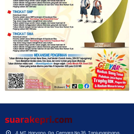
Jl. MT. Haryono, Gg. Cemara No.36, Tanjungpinang,