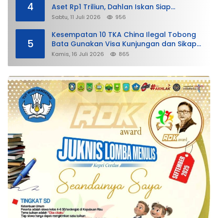
4
Aset Rp1 Triliun, Dahlan Iskan Siap
Membela
Sabtu, 11 Juli 2026
956
Kesempatan 10 TKA China Ilegal Tobong
5
Bata Gunakan Visa Kunjungan dan Sikap
Lunak Ditjen Imigrasi Kepri?
Kamis, 16 Juli 2026
865