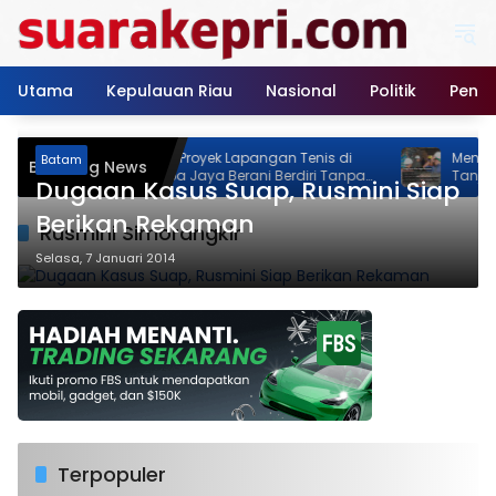
Langsung
ke
konten
Utama
Kepulauan Riau
Nasional
Politik
Pendi
Neo Feodal! Proyek Lapangan Tenis di
Menyusuri 
Batam
Breaking News
Jalan Rimba Jaya Berani Berdiri Tanpa
Tanjungpina
Dugaan Kasus Suap, Rusmini Siap
Izin, Pemilik Malah Pamer Progres 70
Memastikan
Persen
Akhir Tahun
Berikan Rekaman
Rusmini Simorangkir
Selasa, 7 Januari 2014
Terpopuler