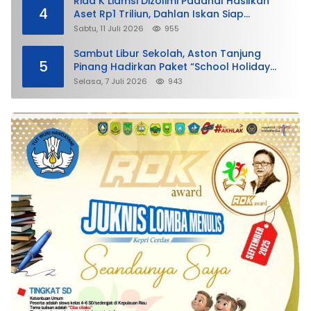
Rida K Liamsi Dizolimi Padahal Hasilkan
4
Aset Rp1 Triliun, Dahlan Iskan Siap
Membela
Sabtu, 11 Juli 2026
955
Sambut Libur Sekolah, Aston Tanjung
5
Pinang Hadirkan Paket “School Holiday
Getaway”
Selasa, 7 Juli 2026
943