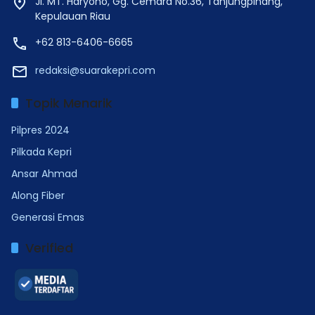
Jl. MT. Haryono, Gg. Cemara No.36, Tanjungpinang,
Kepulauan Riau
+62 813-6406-6665
redaksi@suarakepri.com
Topik Menarik
Pilpres 2024
Pilkada Kepri
Ansar Ahmad
Along Fiber
Generasi Emas
Verified