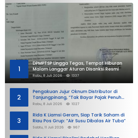
DPMPTSP Lingga Tegas, Tempat Hiburan
1
Malam Langgar Aturan Disanksi Resmi
Rabu, 8 Juli 2026
1337
Pengakuan Jujur Oknum Distributor di
2
Tanjungpinang, “Tak Bayar Pajak Penuh
demi Untung”
Rabu, 8 Juli 2026
1027
Rida K Liamsi Geram, Siap Tarik Saham di
3
Riau Pos Grup: “Air Susu Dibalas Air Tuba”
Sabtu, 11 Juli 2026
967