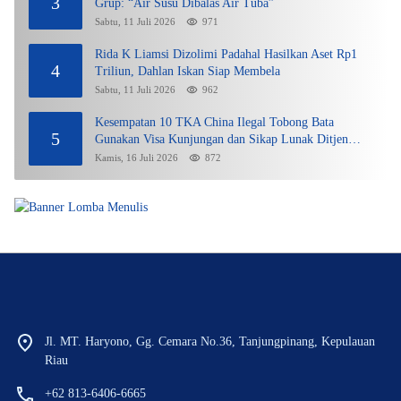
3
Grup: “Air Susu Dibalas Air Tuba”
Sabtu, 11 Juli 2026
971
Rida K Liamsi Dizolimi Padahal Hasilkan Aset Rp1
4
Triliun, Dahlan Iskan Siap Membela
Sabtu, 11 Juli 2026
962
Kesempatan 10 TKA China Ilegal Tobong Bata
5
Gunakan Visa Kunjungan dan Sikap Lunak Ditjen
Imigrasi Kepri?
Kamis, 16 Juli 2026
872
Jl. MT. Haryono, Gg. Cemara No.36, Tanjungpinang, Kepulauan
Riau
+62 813-6406-6665