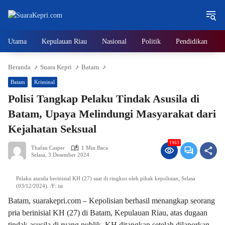
Langsung
ke
konten
Utama
Kepulauan Riau
Nasional
Politik
Pendidikan
Beranda
Suara Kepri
Batam
Batam
Kriminal
Polisi Tangkap Pelaku Tindak Asusila di
Batam, Upaya Melindungi Masyarakat dari
Kejahatan Seksual
1963
Thafan Casper
1 Min Baca
Selasa, 3 Desember 2024
Pelaku asusila berinisial KH (27) saat di ringkus oleh pihak kepolisian, Selasa
(03/12/2024). /F: ist
Batam, suarakepri.com – Kepolisian berhasil menangkap seorang
pria berinisial KH (27) di Batam, Kepulauan Riau, atas dugaan
tindak asusila di ruang publik. KH ditangkap setelah dilaporkan