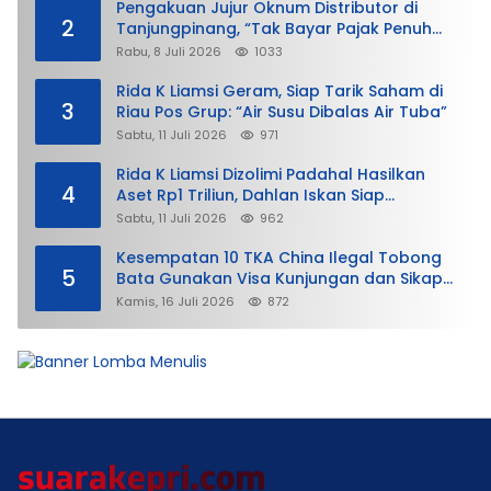
Pengakuan Jujur Oknum Distributor di
2
Tanjungpinang, “Tak Bayar Pajak Penuh
demi Untung”
Rabu, 8 Juli 2026
1033
Rida K Liamsi Geram, Siap Tarik Saham di
3
Riau Pos Grup: “Air Susu Dibalas Air Tuba”
Sabtu, 11 Juli 2026
971
Rida K Liamsi Dizolimi Padahal Hasilkan
4
Aset Rp1 Triliun, Dahlan Iskan Siap
Membela
Sabtu, 11 Juli 2026
962
Kesempatan 10 TKA China Ilegal Tobong
5
Bata Gunakan Visa Kunjungan dan Sikap
Lunak Ditjen Imigrasi Kepri?
Kamis, 16 Juli 2026
872