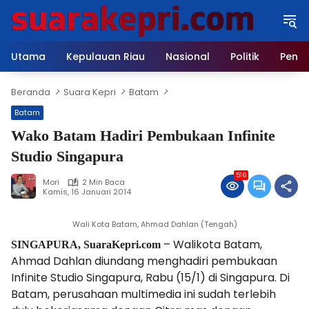
Langsung
ke
konten
Utama
Kepulauan Riau
Nasional
Politik
Pendi
Beranda
Suara Kepri
Batam
Batam
Wako Batam Hadiri Pembukaan Infinite
Studio Singapura
516
Mori
2 Min Baca
Kamis, 16 Januari 2014
Wali Kota Batam, Ahmad Dahlan (Tengah)
– Walikota Batam,
SINGAPURA, SuaraKepri.com
Ahmad Dahlan diundang menghadiri pembukaan
Infinite Studio Singapura, Rabu (15/1) di Singapura. Di
Batam, perusahaan multimedia ini sudah terlebih