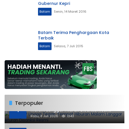
Gubernur Kepri
Batam
Senin, 14 Maret 2016
Batam Terima Penghargaan Kota
Terbaik
Batam
Selasa, 7 Juli 2015
Terpopuler
DPMPTSP Lingga Tegas, Tempat Hiburan
1
Malam Langgar Aturan Disanksi Resmi
Rabu, 8 Juli 2026
1343