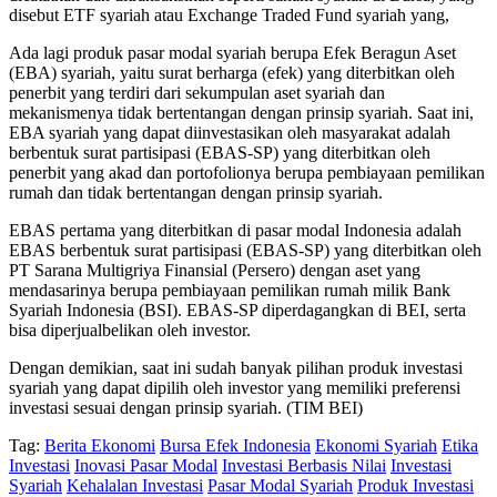
disebut ETF syariah atau Exchange Traded Fund syariah yang,
Ada lagi produk pasar modal syariah berupa Efek Beragun Aset
(EBA) syariah, yaitu surat berharga (efek) yang diterbitkan oleh
penerbit yang terdiri dari sekumpulan aset syariah dan
mekanismenya tidak bertentangan dengan prinsip syariah. Saat ini,
EBA syariah yang dapat diinvestasikan oleh masyarakat adalah
berbentuk surat partisipasi (EBAS-SP) yang diterbitkan oleh
penerbit yang akad dan portofolionya berupa pembiayaan pemilikan
rumah dan tidak bertentangan dengan prinsip syariah.
EBAS pertama yang diterbitkan di pasar modal Indonesia adalah
EBAS berbentuk surat partisipasi (EBAS-SP) yang diterbitkan oleh
PT Sarana Multigriya Finansial (Persero) dengan aset yang
mendasarinya berupa pembiayaan pemilikan rumah milik Bank
Syariah Indonesia (BSI). EBAS-SP diperdagangkan di BEI, serta
bisa diperjualbelikan oleh investor.
Dengan demikian, saat ini sudah banyak pilihan produk investasi
syariah yang dapat dipilih oleh investor yang memiliki preferensi
investasi sesuai dengan prinsip syariah. (TIM BEI)
Tag:
Berita Ekonomi
Bursa Efek Indonesia
Ekonomi Syariah
Etika
Investasi
Inovasi Pasar Modal
Investasi Berbasis Nilai
Investasi
Syariah
Kehalalan Investasi
Pasar Modal Syariah
Produk Investasi