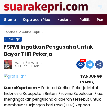
Langsung
ke
konten
Utama
Kepulauan Riau
Nasional
Politik
Pendi
Beranda
Suara Kepri
Suara Kepri
FSPMI Ingatkan Pengusaha Untuk
Bayar THR Pekerja
532
Mori
3 Min Baca
Sabtu, 20 Juli 2013
TANJUNGP
INANG,
SuaraKepri.com
– Federasi Serikat Pekerja Metal
Indonesia Kabupaten Bintan, Provinsi Kepulauan Riau,
mengingatkan pengusaha di daerah tersebut untuk
membayar tunjangan hari raya (THR) kepada