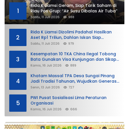
Rida K Liamsi Geram, Siap Tarik Saham di
1
Riau Pos Grup: “Air Susu Dibalas Air Tuba”
Sabtu, 11 Juli 2026
988
Rida K Liamsi Dizolimi Padahal Hasilkan
2
Aset Rp1 Triliun, Dahlan Iskan Siap
Membela
Sabtu, 11 Juli 2026
979
Kesempatan 10 TKA China Ilegal Tobong
3
Bata Gunakan Visa Kunjungan dan Sikap
Lunak Ditjen Imigrasi Kepri?
Kamis, 16 Juli 2026
889
Khatam Massal TPA Desa Sungai Pinang
4
Jadi Tradisi Tahunan, Wujudkan Generasi
Qurani
Senin, 13 Juli 2026
727
PWI Pusat Sosialisasi Lima Peraturan
5
Organisasi
Kamis, 16 Juli 2026
666