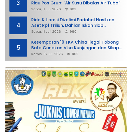
3
Riau Pos Grup: “Air Susu Dibalas Air Tuba”
Sabtu, 11 Juli 2026
969
Rida K Liamsi Dizolimi Padahal Hasilkan
4
Aset Rp1 Triliun, Dahlan Iskan Siap
Membela
Sabtu, 11 Juli 2026
960
Kesempatan 10 TKA China Ilegal Tobong
5
Bata Gunakan Visa Kunjungan dan Sikap
Lunak Ditjen Imigrasi Kepri?
Kamis, 16 Juli 2026
869