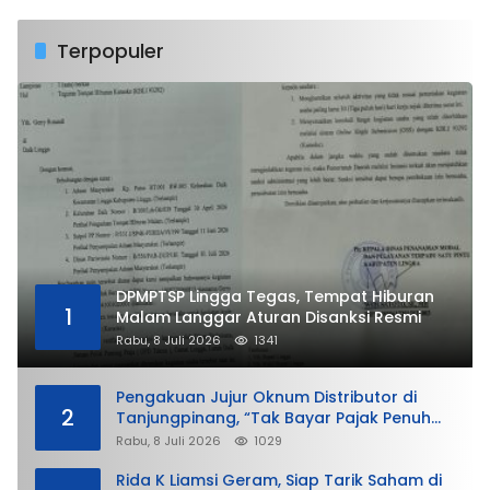
Terpopuler
DPMPTSP Lingga Tegas, Tempat Hiburan
1
Malam Langgar Aturan Disanksi Resmi
Rabu, 8 Juli 2026
1341
Pengakuan Jujur Oknum Distributor di
2
Tanjungpinang, “Tak Bayar Pajak Penuh
demi Untung”
Rabu, 8 Juli 2026
1029
Rida K Liamsi Geram, Siap Tarik Saham di