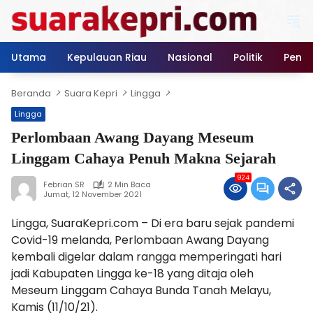
Langsung
ke
konten
Utama
Kepulauan Riau
Nasional
Politik
Pendi
Beranda
Suara Kepri
Lingga
Lingga
Perlombaan Awang Dayang Meseum
Linggam Cahaya Penuh Makna Sejarah
924
Febrian SR
2 Min Baca
Jumat, 12 November 2021
Lingga, SuaraKepri.com – Di era baru sejak pandemi
Covid-19 melanda, Perlombaan Awang Dayang
kembali digelar dalam rangga memperingati hari
jadi Kabupaten Lingga ke-18 yang ditaja oleh
Meseum Linggam Cahaya Bunda Tanah Melayu,
Kamis (11/10/21).