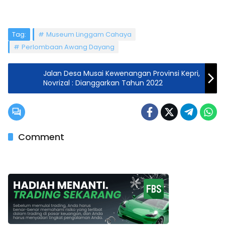
Tag:
Museum Linggam Cahaya
Perlombaan Awang Dayang
Jalan Desa Musai Kewenangan Provinsi Kepri,
Novrizal : Dianggarkan Tahun 2022
Comment