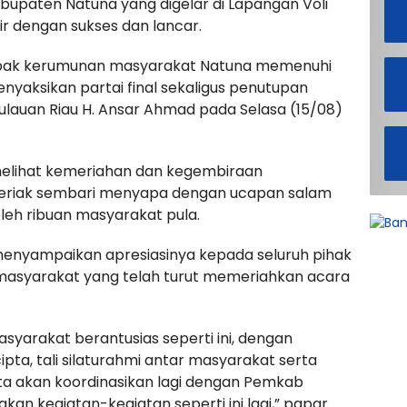
bupaten Natuna yang digelar di Lapangan Voli
ir dengan sukses dan lancar.
mpak kerumunan masyarakat Natuna memenuhi
yaksikan partai final sekaligus penutupan
lauan Riau H. Ansar Ahmad pada Selasa (15/08)
melihat kemeriahan dan kegembiraan
eriak sembari menyapa dengan ucapan salam
oleh ribuan masyarakat pula.
enyampaikan apresiasinya kepada seluruh pihak
 masyarakat yang telah turut memeriahkan acara
syarakat berantusias seperti ini, dengan
cipta, tali silaturahmi antar masyarakat serta
ita akan koordinasikan lagi dengan Pemkab
an kegiatan-kegiatan seperti ini lagi,” papar