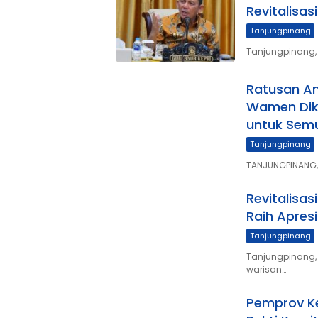
Revitalisas
Tanjungpinang
Tanjungpinang, 
Ratusan An
Wamen Dik
untuk Sem
Tanjungpinang
TANJUNGPINANG, S
Revitalisa
Raih Apresi
Tanjungpinang
Tanjungpinang,
warisan…
Pemprov Ke