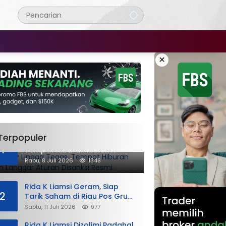
×
Terpopuler
DPMPTSP Lingga Tegas,
1
Tempat Hiburan Malam
Langgar Aturan Disanksi
Rabu, 8 Juli 2026
1348
Resmi
Rida K Liamsi Geram, Siap
2
Tarik Saham di Riau Pos Grup:
“Air Susu Dibalas Air Tuba”
Sabtu, 11 Juli 2026
977
Rida K Liamsi Dizolimi Padahal