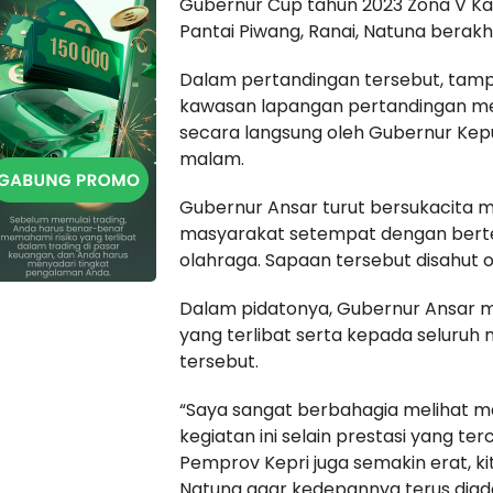
Gubernur Cup tahun 2023 Zona V Ka
Pantai Piwang, Ranai, Natuna berakh
Dalam pertandingan tersebut, ta
kawasan lapangan pertandingan men
secara langsung oleh Gubernur Kepu
malam.
Gubernur Ansar turut bersukacita 
masyarakat setempat dengan bert
olahraga. Sapaan tersebut disahut 
Dalam pidatonya, Gubernur Ansar m
yang terlibat serta kepada seluruh
tersebut.
“Saya sangat berbahagia melihat ma
kegiatan ini selain prestasi yang ter
Pemprov Kepri juga semakin erat, k
Natuna agar kedepannya terus diadak