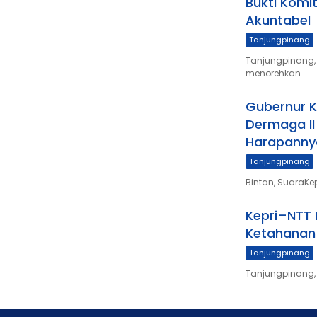
Bukti Komi
Akuntabel
Tanjungpinang
Tanjungpinang, 
menorehkan…
Gubernur 
Dermaga II
Harapanny
Tanjungpinang
Bintan, SuaraKe
Kepri–NTT P
Ketahanan
Tanjungpinang
Tanjungpinang,