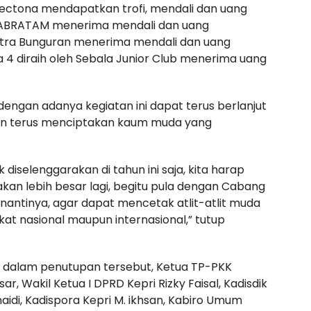
a Tectona mendapatkan trofi, mendali dan uang
 IKABRATAM menerima mendali dan uang
Putra Bunguran menerima mendali dan uang
a 4 diraih oleh Sebala Junior Club menerima uang
engan adanya kegiatan ini dapat terus berlanjut
an terus menciptakan kaum muda yang
k diselenggarakan di tahun ini saja, kita harap
kan lebih besar lagi, begitu pula dengan Cabang
 nantinya, agar dapat mencetak atlit-atlit muda
at nasional maupun internasional,” tutup
 dalam penutupan tersebut, Ketua TP-PKK
sar, Wakil Ketua I DPRD Kepri Rizky Faisal, Kadisdik
naidi, Kadispora Kepri M. ikhsan, Kabiro Umum