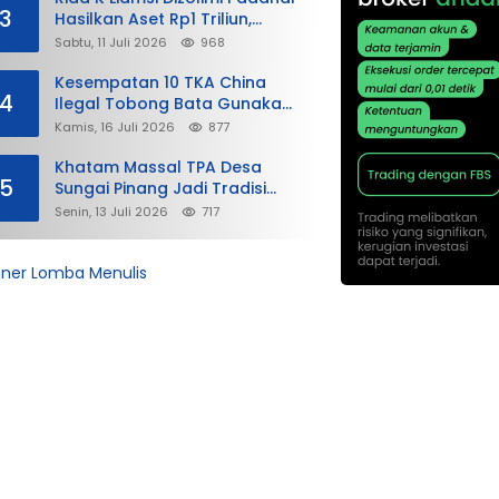
3
Hasilkan Aset Rp1 Triliun,
Dahlan Iskan Siap Membela
Sabtu, 11 Juli 2026
968
Kesempatan 10 TKA China
4
Ilegal Tobong Bata Gunakan
Visa Kunjungan dan Sikap
Kamis, 16 Juli 2026
877
Lunak Ditjen Imigrasi Kepri?
Khatam Massal TPA Desa
5
Sungai Pinang Jadi Tradisi
Tahunan, Wujudkan Generasi
Senin, 13 Juli 2026
717
Qurani