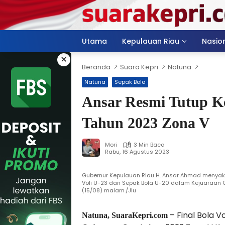
Langsung
ke
konten
Utama
Kepulauan Riau
Nasio
×
Beranda
Suara Kepri
Natuna
Natuna
Sepak Bola
Ansar Resmi Tutup K
Tahun 2023 Zona V
Mori
3 Min Baca
Rabu, 16 Agustus 2023
Gubernur Kepulauan Riau H. Ansar Ahmad menyaksi
Voli U-23 dan Sepak Bola U-20 dalam Kejuaraan
(15/08) malam./Jlu
– Final Bola V
Natuna, SuaraKepri.com