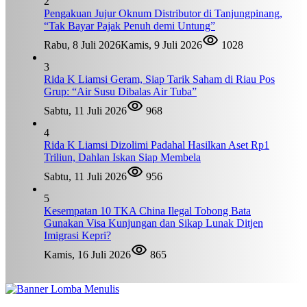
2
Pengakuan Jujur Oknum Distributor di Tanjungpinang,
“Tak Bayar Pajak Penuh demi Untung”
Rabu, 8 Juli 2026
Kamis, 9 Juli 2026
1028
3
Rida K Liamsi Geram, Siap Tarik Saham di Riau Pos
Grup: “Air Susu Dibalas Air Tuba”
Sabtu, 11 Juli 2026
968
4
Rida K Liamsi Dizolimi Padahal Hasilkan Aset Rp1
Triliun, Dahlan Iskan Siap Membela
Sabtu, 11 Juli 2026
956
5
Kesempatan 10 TKA China Ilegal Tobong Bata
Gunakan Visa Kunjungan dan Sikap Lunak Ditjen
Imigrasi Kepri?
Kamis, 16 Juli 2026
865