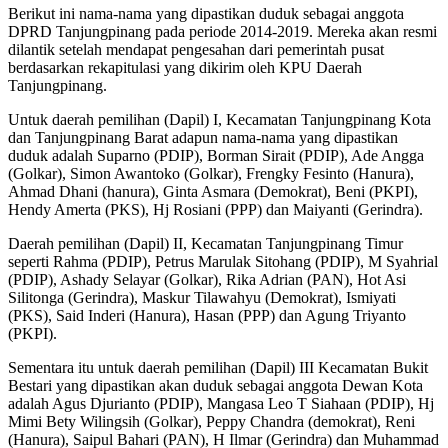
Berikut ini nama-nama yang dipastikan duduk sebagai anggota
DPRD Tanjungpinang pada periode 2014-2019. Mereka akan resmi
dilantik setelah mendapat pengesahan dari pemerintah pusat
berdasarkan rekapitulasi yang dikirim oleh KPU Daerah
Tanjungpinang.
Untuk daerah pemilihan (Dapil) I, Kecamatan Tanjungpinang Kota
dan Tanjungpinang Barat adapun nama-nama yang dipastikan
duduk adalah Suparno (PDIP), Borman Sirait (PDIP), Ade Angga
(Golkar), Simon Awantoko (Golkar), Frengky Fesinto (Hanura),
Ahmad Dhani (hanura), Ginta Asmara (Demokrat), Beni (PKPI),
Hendy Amerta (PKS), Hj Rosiani (PPP) dan Maiyanti (Gerindra).
Daerah pemilihan (Dapil) II, Kecamatan Tanjungpinang Timur
seperti Rahma (PDIP), Petrus Marulak Sitohang (PDIP), M Syahrial
(PDIP), Ashady Selayar (Golkar), Rika Adrian (PAN), Hot Asi
Silitonga (Gerindra), Maskur Tilawahyu (Demokrat), Ismiyati
(PKS), Said Inderi (Hanura), Hasan (PPP) dan Agung Triyanto
(PKPI).
Sementara itu untuk daerah pemilihan (Dapil) III Kecamatan Bukit
Bestari yang dipastikan akan duduk sebagai anggota Dewan Kota
adalah Agus Djurianto (PDIP), Mangasa Leo T Siahaan (PDIP), Hj
Mimi Bety Wilingsih (Golkar), Peppy Chandra (demokrat), Reni
(Hanura), Saipul Bahari (PAN), H Ilmar (Gerindra) dan Muhammad