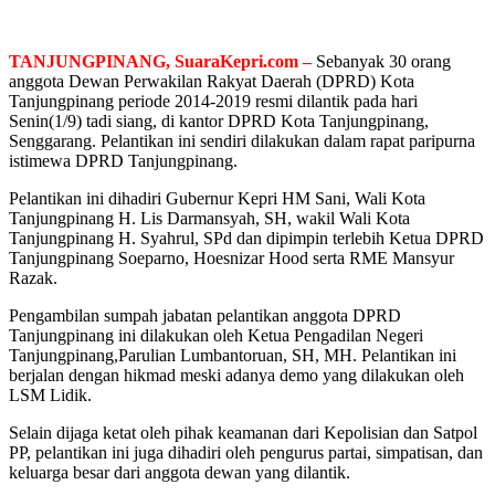
TANJUNGPINANG, SuaraKepri.com –
Sebanyak 30 orang
anggota Dewan Perwakilan Rakyat Daerah (DPRD) Kota
Tanjungpinang periode 2014-2019 resmi dilantik pada hari
Senin(1/9) tadi siang, di kantor DPRD Kota Tanjungpinang,
Senggarang. Pelantikan ini sendiri dilakukan dalam rapat paripurna
istimewa DPRD Tanjungpinang.
Pelantikan ini dihadiri Gubernur Kepri HM Sani, Wali Kota
Tanjungpinang H. Lis Darmansyah, SH, wakil Wali Kota
Tanjungpinang H. Syahrul, SPd dan dipimpin terlebih Ketua DPRD
Tanjungpinang Soeparno, Hoesnizar Hood serta RME Mansyur
Razak.
Pengambilan sumpah jabatan pelantikan anggota DPRD
Tanjungpinang ini dilakukan oleh Ketua Pengadilan Negeri
Tanjungpinang,Parulian Lumbantoruan, SH, MH. Pelantikan ini
berjalan dengan hikmad meski adanya demo yang dilakukan oleh
LSM Lidik.
Selain dijaga ketat oleh pihak keamanan dari Kepolisian dan Satpol
PP, pelantikan ini juga dihadiri oleh pengurus partai, simpatisan, dan
keluarga besar dari anggota dewan yang dilantik.