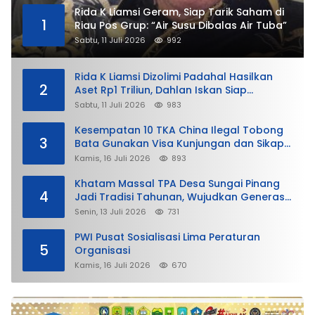
Rida K Liamsi Geram, Siap Tarik Saham di
1
Riau Pos Grup: “Air Susu Dibalas Air Tuba”
Sabtu, 11 Juli 2026
992
Rida K Liamsi Dizolimi Padahal Hasilkan
2
Aset Rp1 Triliun, Dahlan Iskan Siap
Membela
Sabtu, 11 Juli 2026
983
Kesempatan 10 TKA China Ilegal Tobong
3
Bata Gunakan Visa Kunjungan dan Sikap
Lunak Ditjen Imigrasi Kepri?
Kamis, 16 Juli 2026
893
Khatam Massal TPA Desa Sungai Pinang
4
Jadi Tradisi Tahunan, Wujudkan Generasi
Qurani
Senin, 13 Juli 2026
731
PWI Pusat Sosialisasi Lima Peraturan
5
Organisasi
Kamis, 16 Juli 2026
670