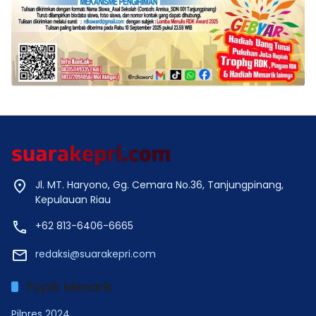
Jl. MT. Haryono, Gg. Cemara No.36, Tanjungpinang,
Kepulauan Riau
+62 813-6406-6665
redaksi@suarakepri.com
Topik Menarik
Pilpres 2024