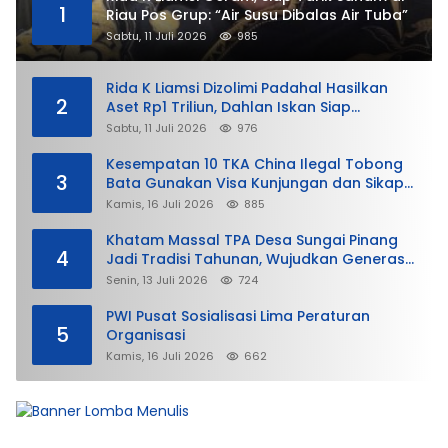
1
Riau Pos Grup: “Air Susu Dibalas Air Tuba”
Sabtu, 11 Juli 2026
985
Rida K Liamsi Dizolimi Padahal Hasilkan
2
Aset Rp1 Triliun, Dahlan Iskan Siap
Membela
Sabtu, 11 Juli 2026
976
Kesempatan 10 TKA China Ilegal Tobong
3
Bata Gunakan Visa Kunjungan dan Sikap
Lunak Ditjen Imigrasi Kepri?
Kamis, 16 Juli 2026
885
Khatam Massal TPA Desa Sungai Pinang
4
Jadi Tradisi Tahunan, Wujudkan Generasi
Qurani
Senin, 13 Juli 2026
724
PWI Pusat Sosialisasi Lima Peraturan
5
Organisasi
Kamis, 16 Juli 2026
662