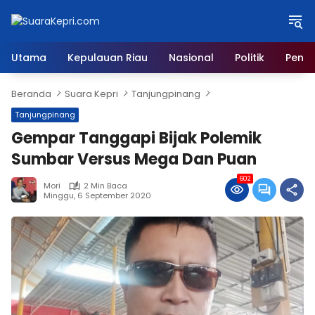
Langsung
ke
konten
Utama
Kepulauan Riau
Nasional
Politik
Pendi
Beranda
Suara Kepri
Tanjungpinang
Tanjungpinang
Gempar Tanggapi Bijak Polemik
Sumbar Versus Mega Dan Puan
602
Mori
2 Min Baca
Minggu, 6 September 2020