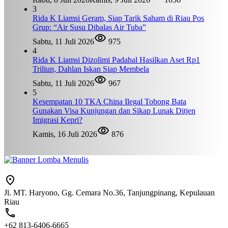
3
Rida K Liamsi Geram, Siap Tarik Saham di Riau Pos
Grup: “Air Susu Dibalas Air Tuba”
Sabtu, 11 Juli 2026
975
4
Rida K Liamsi Dizolimi Padahal Hasilkan Aset Rp1
Triliun, Dahlan Iskan Siap Membela
Sabtu, 11 Juli 2026
967
5
Kesempatan 10 TKA China Ilegal Tobong Bata
Gunakan Visa Kunjungan dan Sikap Lunak Ditjen
Imigrasi Kepri?
Kamis, 16 Juli 2026
876
Jl. MT. Haryono, Gg. Cemara No.36, Tanjungpinang, Kepulauan
Riau
+62 813-6406-6665