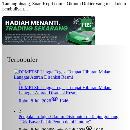
Tanjungpinang, SuaraKepri.com – Oknum Dokter yang melakukan
pembullyan…
Terpopuler
1
DPMPTSP Lingga Tegas, Tempat Hiburan Malam
Langgar Aturan Disanksi Resmi
Rabu, 8 Juli 2026
1346
2
Pengakuan Jujur Oknum Distributor di Tanjungpinang,
“Tak Bayar Pajak Penuh demi Untung”
Rabu, 8 Juli 2026
Kamis, 9 Juli 2026
1036