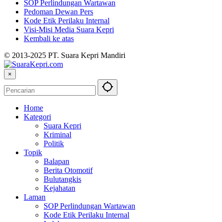
SOP Perlindungan Wartawan
Pedoman Dewan Pers
Kode Etik Perilaku Internal
Visi-Misi Media Suara Kepri
Kembali ke atas
© 2013-2025 PT. Suara Kepri Mandiri
×
Home
Kategori
Suara Kepri
Kriminal
Politik
Topik
Balapan
Berita Otomotif
Bulutangkis
Kejahatan
Laman
SOP Perlindungan Wartawan
Kode Etik Perilaku Internal