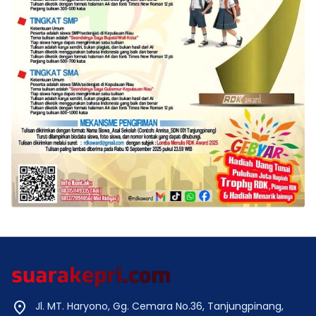
Jl. MT. Haryono, Gg. Cemara No.36, Tanjungpinang,