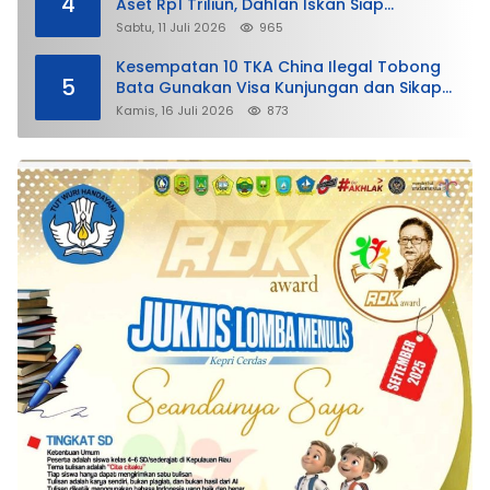
4
Aset Rp1 Triliun, Dahlan Iskan Siap
Membela
Sabtu, 11 Juli 2026
965
Kesempatan 10 TKA China Ilegal Tobong
5
Bata Gunakan Visa Kunjungan dan Sikap
Lunak Ditjen Imigrasi Kepri?
Kamis, 16 Juli 2026
873