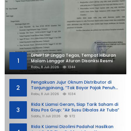
DPMPTSP Lingga Tegas, Tempat Hiburan
1
Malam Langgar Aturan Disanksi Resmi
Rabu, 8 Juli 2026
1344
Pengakuan Jujur Oknum Distributor di
2
Tanjungpinang, “Tak Bayar Pajak Penuh
demi Untung”
Rabu, 8 Juli 2026
1034
Rida K Liamsi Geram, Siap Tarik Saham di
3
Riau Pos Grup: “Air Susu Dibalas Air Tuba”
Sabtu, 11 Juli 2026
972
Rida K Liamsi Dizolimi Padahal Hasilkan