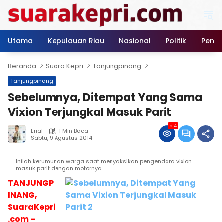
Langsung
ke
konten
Utama
Kepulauan Riau
Nasional
Politik
Pendi
Beranda
Suara Kepri
Tanjungpinang
Tanjungpinang
Sebelumnya, Ditempat Yang Sama
Vixion Terjungkal Masuk Parit
514
Erial
1 Min Baca
Sabtu, 9 Agustus 2014
Inilah kerumunan warga saat menyaksikan pengendara vixion
masuk parit dengan motornya.
TANJUNGP
INANG,
SuaraKepri
.com –