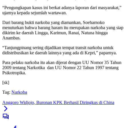
“Pengungkapan kasus ini berkat adanya laporan dari masyarakat,”
ujarnya kepada sejumlah wartawan.
Dari barang bukti narkoba yang diamankan, Soeharnoko
menuturkan bahwa barang haram itu merupakan narkoba yang siap
dikirim ke daerah Lingga, Karimun, Ranai, Natuna hingga
Anambas.
“Tanjungpinang sering dijadikan tempat transit narkoba untuk
didistribusikan ke daerah lainnya yang ada di Kepri,” paparnya.
Para pelaku narkoba itu akan dijerat dengan UU Nomor 35 Tahun
2009 tentang Narkotika dan UU Nomor 22 Tahun 1997 tentang
Psikotropika.
[sk]
Tag:
Narkoba
Anggoro Widjojo, Buronan KPK Berhasil Diringkus di China