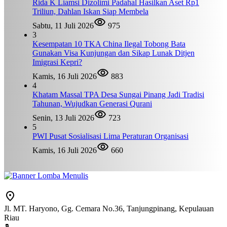
Rida K Liamsi Dizolimi Padahal Hasilkan Aset Rp1
Triliun, Dahlan Iskan Siap Membela
Sabtu, 11 Juli 2026
975
3
Kesempatan 10 TKA China Ilegal Tobong Bata
Gunakan Visa Kunjungan dan Sikap Lunak Ditjen
Imigrasi Kepri?
Kamis, 16 Juli 2026
883
4
Khatam Massal TPA Desa Sungai Pinang Jadi Tradisi
Tahunan, Wujudkan Generasi Qurani
Senin, 13 Juli 2026
723
5
PWI Pusat Sosialisasi Lima Peraturan Organisasi
Kamis, 16 Juli 2026
660
Jl. MT. Haryono, Gg. Cemara No.36, Tanjungpinang, Kepulauan
Riau