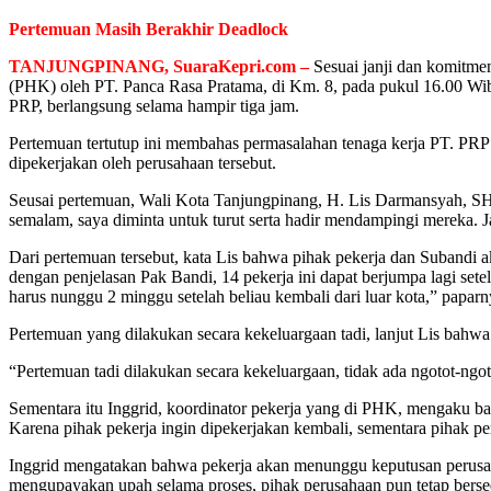
Pertemuan Masih Berakhir Deadlock
TANJUNGPINANG, SuaraKepri.com –
Sesuai janji dan komitm
(PHK) oleh PT. Panca Rasa Pratama, di Km. 8, pada pukul 16.00 Wib
PRP, berlangsung selama hampir tiga jam.
Pertemuan tertutup ini membahas permasalahan tenaga kerja PT. PRP 
dipekerjakan oleh perusahaan tersebut.
Seusai pertemuan, Wali Kota Tanjungpinang, H. Lis Darmansyah, SH
semalam, saya diminta untuk turut serta hadir mendampingi mereka. J
Dari pertemuan tersebut, kata Lis bahwa pihak pekerja dan Subandi 
dengan penjelasan Pak Bandi, 14 pekerja ini dapat berjumpa lagi setela
harus nunggu 2 minggu setelah beliau kembali dari luar kota,” paparn
Pertemuan yang dilakukan secara kekeluargaan tadi, lanjut Lis bahw
“Pertemuan tadi dilakukan secara kekeluargaan, tidak ada ngotot-ngot
Sementara itu Inggrid, koordinator pekerja yang di PHK, mengaku bah
Karena pihak pekerja ingin dipekerjakan kembali, sementara pihak p
Inggrid mengatakan bahwa pekerja akan menunggu keputusan perusaha
mengupayakan upah selama proses, pihak perusahaan pun tetap berse