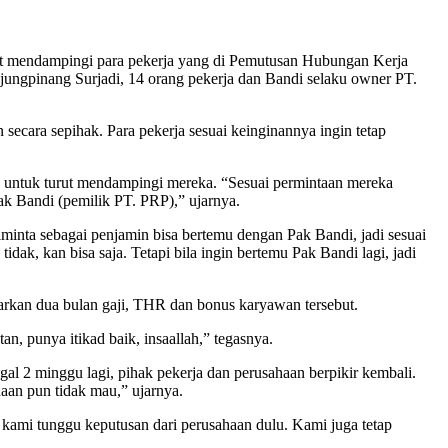
ut mendampingi para pekerja yang di Pemutusan Hubungan Kerja
ungpinang Surjadi, 14 orang pekerja dan Bandi selaku owner PT.
ecara sepihak. Para pekerja sesuai keinginannya ingin tetap
 untuk turut mendampingi mereka. “Sesuai permintaan mereka
ak Bandi (pemilik PT. PRP),” ujarnya.
minta sebagai penjamin bisa bertemu dengan Pak Bandi, jadi sesuai
idak, kan bisa saja. Tetapi bila ingin bertemu Pak Bandi lagi, jadi
uarkan dua bulan gaji, THR dan bonus karyawan tersebut.
n, punya itikad baik, insaallah,” tegasnya.
al 2 minggu lagi, pihak pekerja dan perusahaan berpikir kembali.
aan pun tidak mau,” ujarnya.
kami tunggu keputusan dari perusahaan dulu. Kami juga tetap