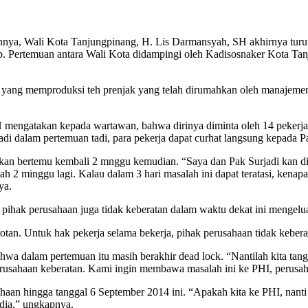
ennya, Wali Kota Tanjungpinang, H. Lis Darmansyah, SH akhirnya tur
. Pertemuan antara Wali Kota didampingi oleh Kadisosnaker Kota Tanj
yang memproduksi teh prenjak yang telah dirumahkan oleh manajemen s
 mengatakan kepada wartawan, bahwa dirinya diminta oleh 14 pekerja
adi dalam pertemuan tadi, para pekerja dapat curhat langsung kepada P
akan bertemu kembali 2 mnggu kemudian. “Saya dan Pak Surjadi kan di
h 2 minggu lagi. Kalau dalam 3 hari masalah ini dapat teratasi, kenapa t
ya.
a pihak perusahaan juga tidak keberatan dalam waktu dekat ini mengel
otan. Untuk hak pekerja selama bekerja, pihak perusahaan tidak keberata
wa dalam pertemuan itu masih berakhir dead lock. “Nantilah kita tangg
erusahaan keberatan. Kami ingin membawa masalah ini ke PHI, perusah
an hingga tanggal 6 September 2014 ini. “Apakah kita ke PHI, nanti 
dia,” ungkapnya.