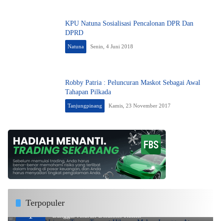
KPU Natuna Sosialisasi Pencalonan DPR Dan
DPRD
Natuna
Senin, 4 Juni 2018
Robby Patria : Peluncuran Maskot Sebagai Awal
Tahapan Pilkada
Tanjungpinang
Kamis, 23 November 2017
Terpopuler
DPMPTSP Lingga Tegas, Tempat Hiburan Malam
1
Langgar Aturan Disanksi Resmi