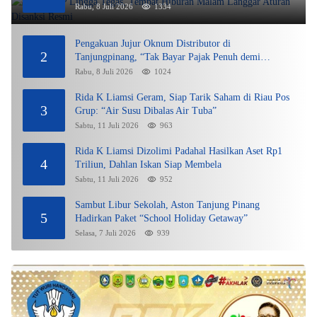
Rabu, 8 Juli 2026
1334
Pengakuan Jujur Oknum Distributor di
2
Tanjungpinang, “Tak Bayar Pajak Penuh demi
Untung”
Rabu, 8 Juli 2026
1024
Rida K Liamsi Geram, Siap Tarik Saham di Riau Pos
3
Grup: “Air Susu Dibalas Air Tuba”
Sabtu, 11 Juli 2026
963
Rida K Liamsi Dizolimi Padahal Hasilkan Aset Rp1
4
Triliun, Dahlan Iskan Siap Membela
Sabtu, 11 Juli 2026
952
Sambut Libur Sekolah, Aston Tanjung Pinang
5
Hadirkan Paket “School Holiday Getaway”
Selasa, 7 Juli 2026
939