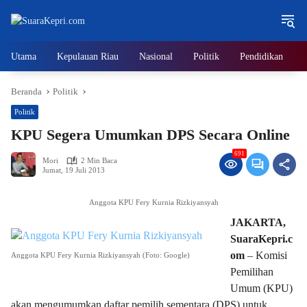
Langsung
ke
konten
Utama
Kepulauan Riau
Nasional
Politik
Pendidikan
Beranda
Politik
Politik
KPU Segera Umumkan DPS Secara Online
691
Mori
2 Min Baca
Jumat, 19 Juli 2013
Anggota KPU Fery Kurnia Rizkiyansyah
JAKARTA,
SuaraKepri.c
om
– Komisi
Anggota KPU Fery Kurnia Rizkiyansyah (Foto: Google)
Pemilihan
Umum (KPU)
akan mengumumkan daftar pemilih sementara (DPS) untuk