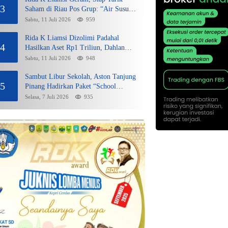
3
Saham di Riau Pos Grup: “Air Susu
Dibalas Air Tuba”
Sabtu, 11 Juli 2026
959
Rida K Liamsi Dizolimi Padahal
4
Hasilkan Aset Rp1 Triliun, Dahlan
Iskan Siap Membela
Sabtu, 11 Juli 2026
948
Sambut Libur Sekolah, Aston Tanjung
5
Pinang Hadirkan Paket “School
Holiday Getaway”
Selasa, 7 Juli 2026
935