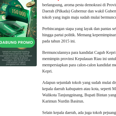
berlangsung, aroma pesta demokrasi di Provi
Daerah (Pilkada) Gubernur dan wakil Gubernu
tokoh yang ingin maju sudah mulai bermuncu
Perbincangan siapa yang layak dan pantas s
hingga partai politik. Memang kepemimpina
pada tahun 2015 ini.
Bermunculannya para kandidat Cagub Kepri in
memimpin provinsi Kepulauan Riau ini untuk 
mempersiapkan para calon-calon kandidat m
Kepri.
Adapun sejumlah tokoh yang sudah mulai dis
kepala daerah kabupaten atau kota, seperti
Walikota Tanjungpinang, Bupati Bintan yan
Karimun Nurdin Basirun.
Selain kepala daerah, ada juga tokoh peju