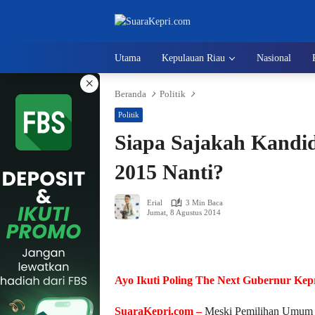
Langsung
ke
konten
Utama
Kepulauan Riau
Nasional
×
Beranda
Politik
Politik
Siapa Sajakah Kandid
2015 Nanti?
Erial
3 Min Baca
Jumat, 8 Agustus 2014
Ayo Ikuti Poling The Next Gubernur Kep
SuaraKepri.com –
Meski Pemilihan Umum Leg