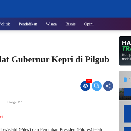
Politik
Pendidikan
Wisata
Bisnis
Opini
at Gubernur Kepri di Pilgub
526
Design MZ
ri
islatif (Pileg) dan Pemilihan Presiden (Pilpres) telah