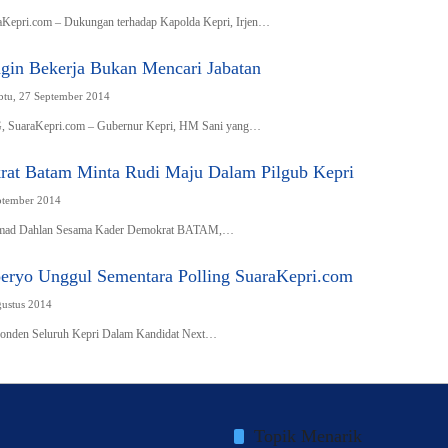
aKepri.com – Dukungan terhadap Kapolda Kepri, Irjen…
ngin Bekerja Bukan Mencari Jabatan
btu, 27 September 2014
araKepri.com – Gubernur Kepri, HM Sani yang…
at Batam Minta Rudi Maju Dalam Pilgub Kepri
ptember 2014
hmad Dahlan Sesama Kader Demokrat BATAM,…
eryo Unggul Sementara Polling SuaraKepri.com
gustus 2014
ponden Seluruh Kepri Dalam Kandidat Next…
Topik Menarik