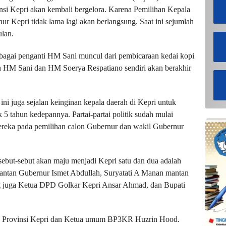
nsi Kepri akan kembali bergelora. Karena Pemilihan Kepala
r Kepri tidak lama lagi akan berlangsung. Saat ini sejumlah
lan.
ebagai penganti HM Sani muncul dari pembicaraan kedai kopi
n HM Sani dan HM Soerya Respatiano sendiri akan berakhir
i juga sejalan keinginan kepala daerah di Kepri untuk
5 tahun kedepannya. Partai-partai politik sudah mulai
ereka pada pemilihan calon Gubernur dan wakil Gubernur
ebut-sebut akan maju menjadi Kepri satu dan dua adalah
 Mantan Gubernur Ismet Abdullah, Suryatati A Manan mantan
g juga Ketua DPD Golkar Kepri Ansar Ahmad, dan Bupati
ang Provinsi Kepri dan Ketua umum BP3KR Huzrin Hood.