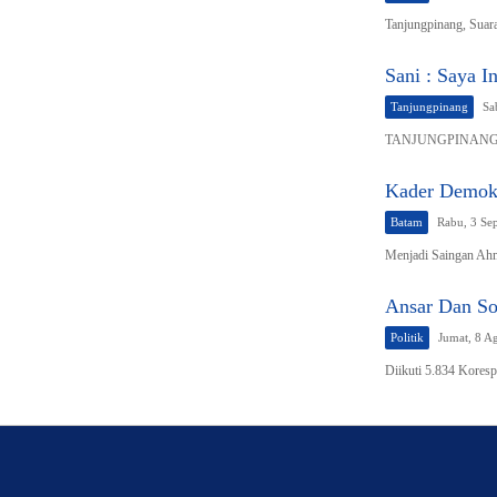
Tanjungpinang, Suar
Sani : Saya I
Tanjungpinang
Sa
TANJUNGPINANG, Su
Kader Demokr
Batam
Rabu, 3 Se
Menjadi Saingan A
Ansar Dan So
Politik
Jumat, 8 A
Diikuti 5.834 Kores