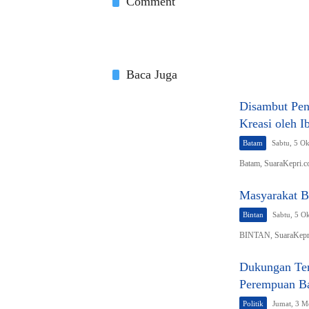
Comment
Baca Juga
Disambut Pen
Kreasi oleh I
Batam
Sabtu, 5 O
Batam, SuaraKepri.c
Masyarakat B
Bintan
Sabtu, 5 O
BINTAN, SuaraKepri
Dukungan Ter
Perempuan Ba
Politik
Jumat, 3 M